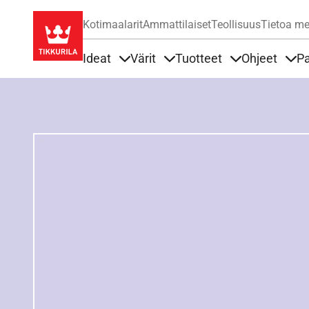
Kotimaalarit
Ammattilaiset
Teollisuus
Tietoa me
Ideat
Värit
Tuotteet
Ohjeet
Pa
Sisällöt Ideat alla
Sisällöt Värit alla
Sisällöt Tuottee
Sisä