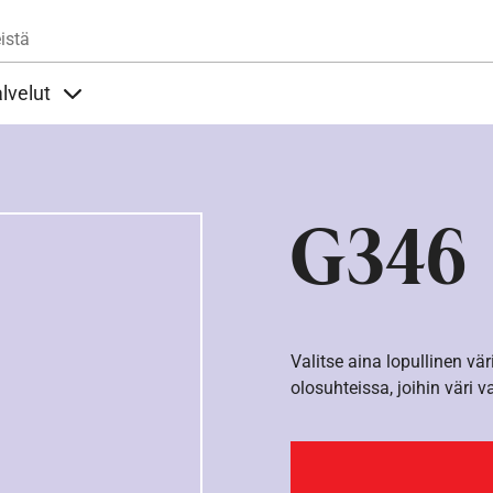
Hyppää pääsisältöön
istä
lvelut
t alla
llöt Ohjeet alla
Sisällöt Palvelut alla
G346
Valitse aina lopullinen vär
olosuhteissa, joihin väri v