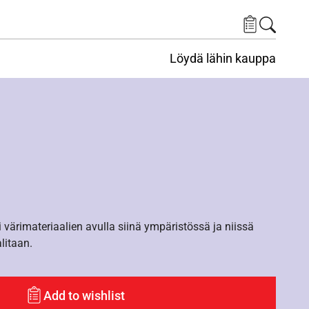
Löydä lähin kauppa
i värimateriaalien avulla siinä ympäristössä ja niissä
alitaan.
Add to wishlist