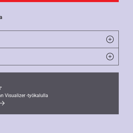
a
r
an Visualizer -työkalulla