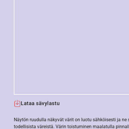
Lataa sävylastu
Näytön ruudulla näkyvät värit on luotu sähköisesti ja ne
todellisista väreistä. Värin toistuminen maalatulla pinnal