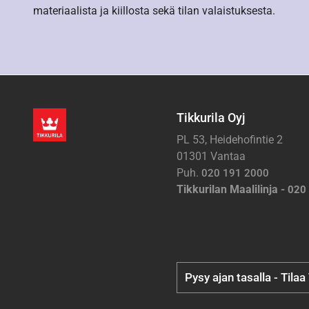
materiaalista ja kiillosta sekä tilan valaistuksesta.
Tikkurila Oyj
PL 53, Heidehofintie 2
01301 Vantaa
Puh.
020 191 2000
Tikkurilan Maalilinja -
020
Pysy ajan tasalla - Tilaa