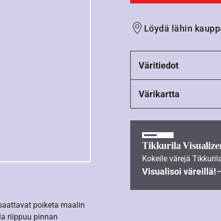
Löydä lähin kaupp
Väritiedot
Värikartta
Tikkurila Visualize
Kokeile värejä Tikkuril
Visualisoi väreillä!
 saattavat poiketa maalin
la riippuu pinnan