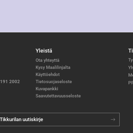
Yleistä
T
Ty
Ota yhteyttä
Kysy Maalilinjalta
Yh
Käyttöehdot
M
 191 2002
Tietosuojaseloste
PP
Kuvapankki
Saavutettavuusseloste
 Tikkurilan uutiskirje