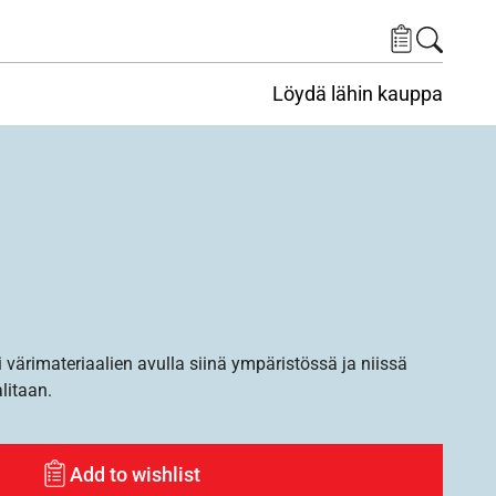
Löydä lähin kauppa
i värimateriaalien avulla siinä ympäristössä ja niissä
alitaan.
Add to wishlist