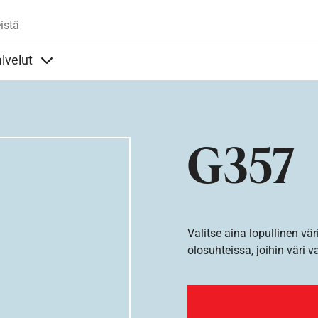
Hyppää pääsisältöön
istä
lvelut
t alla
llöt Ohjeet alla
Sisällöt Palvelut alla
G357
Valitse aina lopullinen vär
olosuhteissa, joihin väri v