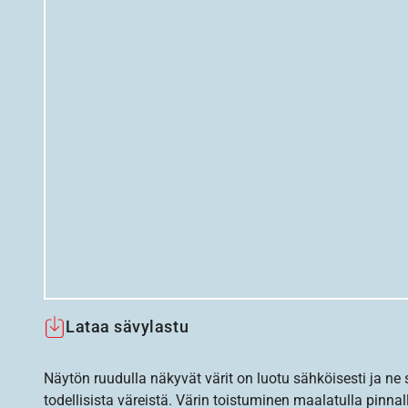
Lataa sävylastu
Näytön ruudulla näkyvät värit on luotu sähköisesti ja ne
todellisista väreistä. Värin toistuminen maalatulla pinnal