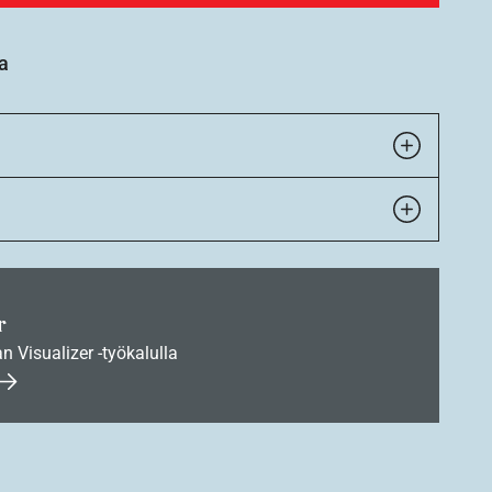
a
r
an Visualizer -työkalulla