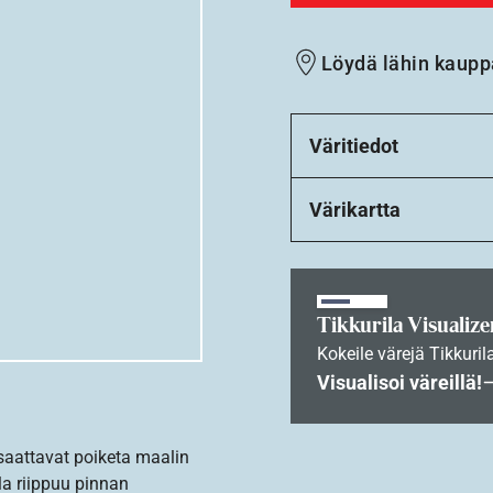
Löydä lähin kaupp
Väritiedot
Värikartta
Tikkurila Visualize
Kokeile värejä Tikkuril
Visualisoi väreillä!
 saattavat poiketa maalin
la riippuu pinnan