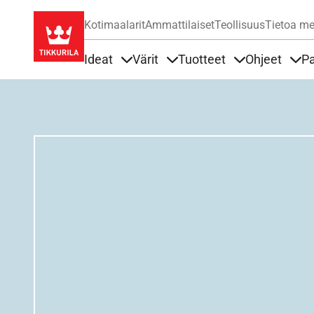
Kotimaalarit
Ammattilaiset
Teollisuus
Tietoa me
Ideat
Värit
Tuotteet
Ohjeet
Pa
Sisällöt Ideat alla
Sisällöt Värit alla
Sisällöt Tuottee
Sisä