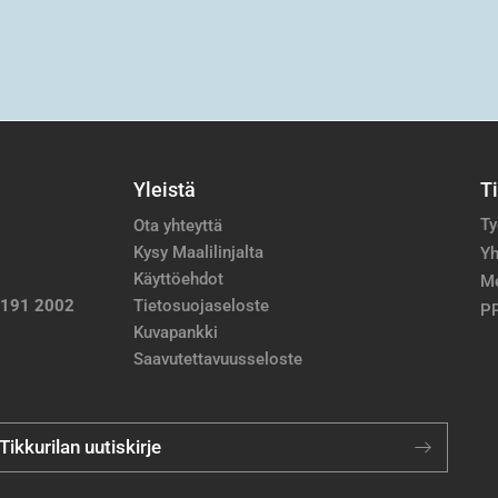
Yleistä
T
Ty
Ota yhteyttä
Kysy Maalilinjalta
Yh
Käyttöehdot
M
 191 2002
Tietosuojaseloste
PP
Kuvapankki
Saavutettavuusseloste
 Tikkurilan uutiskirje