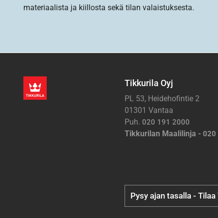
materiaalista ja kiillosta sekä tilan valaistuksesta.
Tikkurila Oyj
PL 53, Heidehofintie 2
01301 Vantaa
Puh.
020 191 2000
Tikkurilan Maalilinja -
020
Pysy ajan tasalla - Tilaa