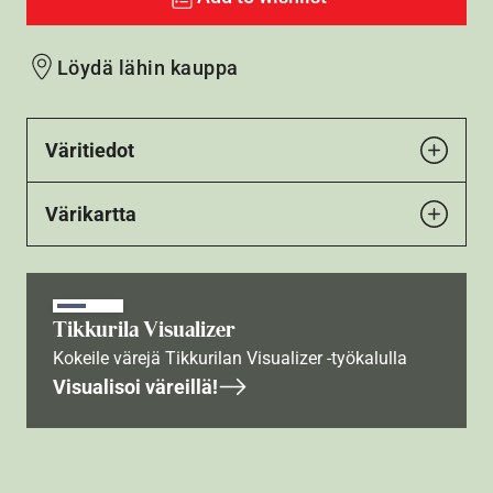
Löydä lähin kauppa
Väritiedot
Värikartta
Tikkurila Visualizer
Kokeile värejä Tikkurilan Visualizer -työkalulla
Visualisoi väreillä!