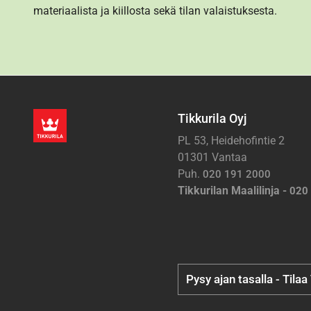
materiaalista ja kiillosta sekä tilan valaistuksesta.
Tikkurila Oyj
PL 53, Heidehofintie 2
01301 Vantaa
Puh.
020 191 2000
Tikkurilan Maalilinja -
020
Pysy ajan tasalla - Tilaa