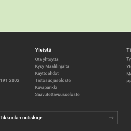
Yleistä
T
Ty
Ota yhteyttä
Kysy Maalilinjalta
Yh
Käyttöehdot
M
 191 2002
Tietosuojaseloste
PP
Kuvapankki
Saavutettavuusseloste
 Tikkurilan uutiskirje