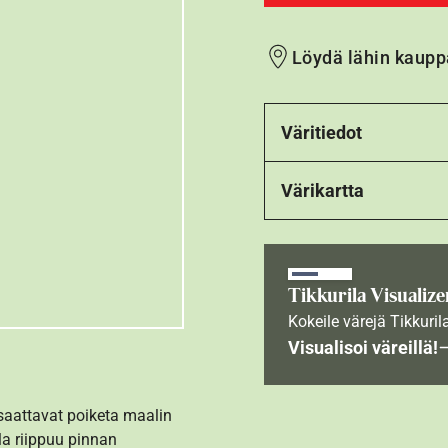
Löydä lähin kaupp
Väritiedot
Värikartta
Tikkurila Visualize
Kokeile värejä Tikkuril
Visualisoi väreillä!
 saattavat poiketa maalin
la riippuu pinnan