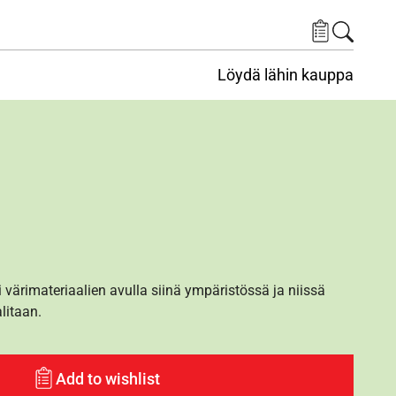
Löydä lähin kauppa
i värimateriaalien avulla siinä ympäristössä ja niissä
alitaan.
Add to wishlist