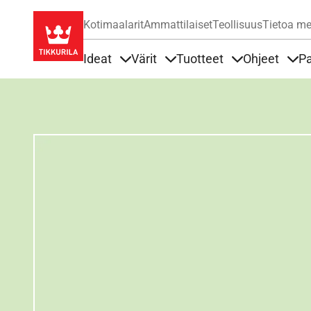
Kotimaalarit
Ammattilaiset
Teollisuus
Tietoa me
Ideat
Värit
Tuotteet
Ohjeet
Pa
Sisällöt Ideat alla
Sisällöt Värit alla
Sisällöt Tuottee
Sisä