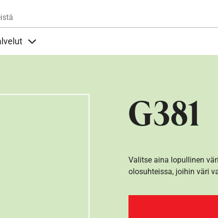
Hyppää pääsisältöön
istä
lvelut
t alla
llöt Ohjeet alla
Sisällöt Palvelut alla
G381
Valitse aina lopullinen vär
olosuhteissa, joihin väri v