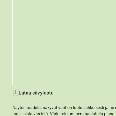
Lataa sävylastu
Näytön ruudulla näkyvät värit on luotu sähköisesti ja ne
todellisista väreistä. Värin toistuminen maalatulla pinnal