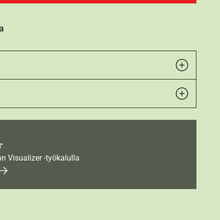
a
r
an Visualizer -työkalulla