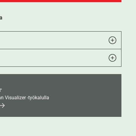
a
r
an Visualizer -työkalulla