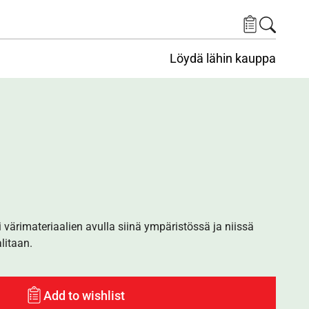
Löydä lähin kauppa
i värimateriaalien avulla siinä ympäristössä ja niissä
alitaan.
Add to wishlist