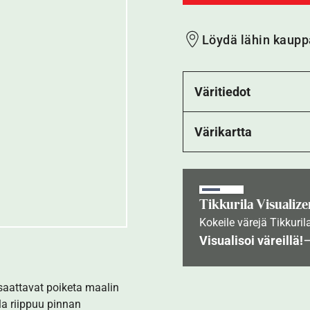
Löydä lähin kaupp
Väritiedot
Värikartta
Tikkurila Visualize
Kokeile värejä Tikkuril
Visualisoi väreillä!
 saattavat poiketa maalin
la riippuu pinnan