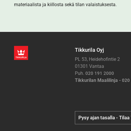
materiaalista ja kiillosta sekä tilan valaistuksesta.
Tikkurila Oyj
PL 53, Heidehofintie 2
01301 Vantaa
Puh.
020 191 2000
Tikkurilan Maalilinja -
020
Pysy ajan tasalla - Tilaa