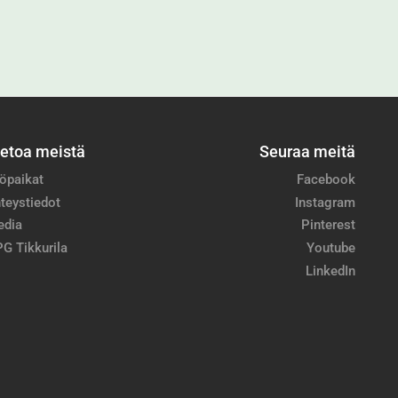
ietoa meistä
Seuraa meitä
öpaikat
Facebook
teystiedot
Instagram
edia
Pinterest
G Tikkurila
Youtube
LinkedIn