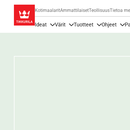
Kotimaalarit
Ammattilaiset
Teollisuus
Tietoa me
Ideat
Värit
Tuotteet
Ohjeet
Pa
Sisällöt Ideat alla
Sisällöt Värit alla
Sisällöt Tuottee
Sisä