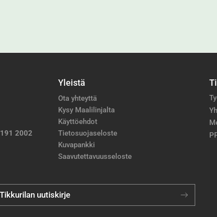
Yleistä
T
Ty
Ota yhteyttä
Kysy Maalilinjalta
Yh
Käyttöehdot
M
 191 2002
Tietosuojaseloste
PP
Kuvapankki
Saavutettavuusseloste
 Tikkurilan uutiskirje