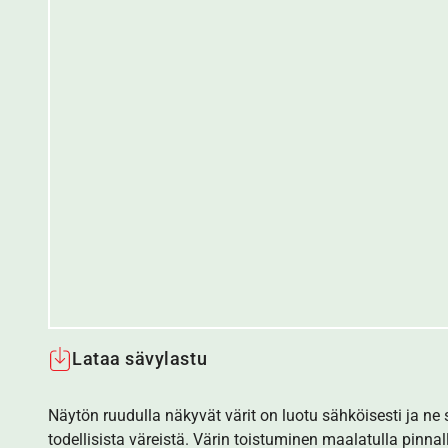
Lataa sävylastu
Näytön ruudulla näkyvät värit on luotu sähköisesti ja ne
todellisista väreistä. Värin toistuminen maalatulla pinnal