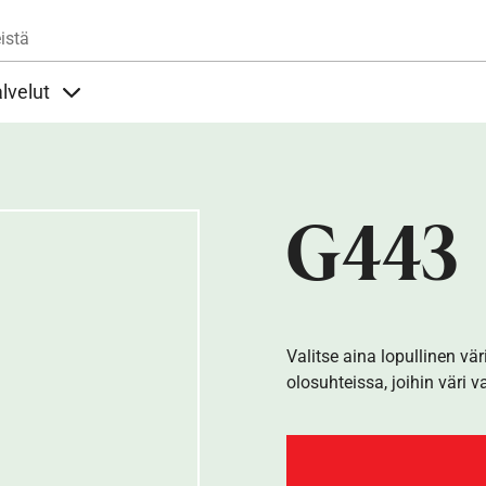
Hyppää pääsisältöön
istä
lvelut
t alla
llöt Ohjeet alla
Sisällöt Palvelut alla
G443
Valitse aina lopullinen vär
olosuhteissa, joihin väri v