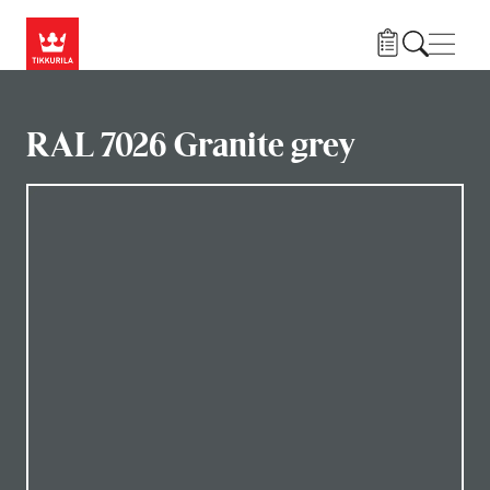
Hyppää pääsisältöön
Navig
RAL 7026 Granite grey