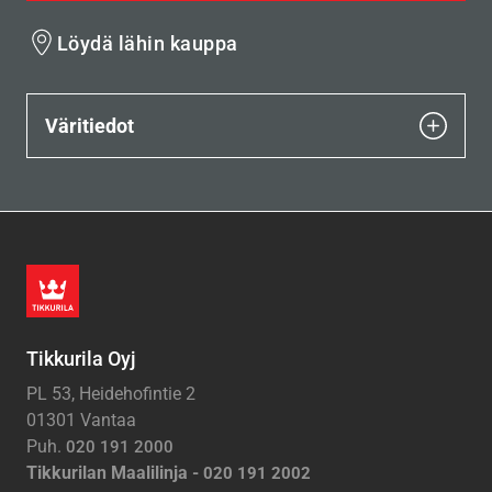
Löydä lähin kauppa
Väritiedot
Tikkurila Oyj
PL 53, Heidehofintie 2
01301 Vantaa
Puh.
020 191 2000
Tikkurilan Maalilinja -
020 191 2002