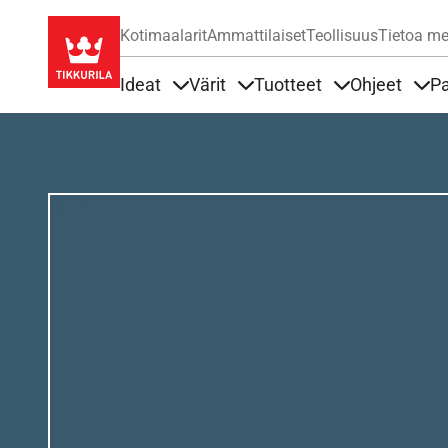
Kotimaalarit
Ammattilaiset
Teollisuus
Tietoa me
Ideat
Värit
Tuotteet
Ohjeet
Pa
Sisällöt Ideat alla
Sisällöt Värit alla
Sisällöt Tuottee
Sisä