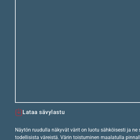
Lataa sävylastu
Näytön ruudulla näkyvät värit on luotu sähköisesti ja ne
todellisista väreistä. Värin toistuminen maalatulla pinnal