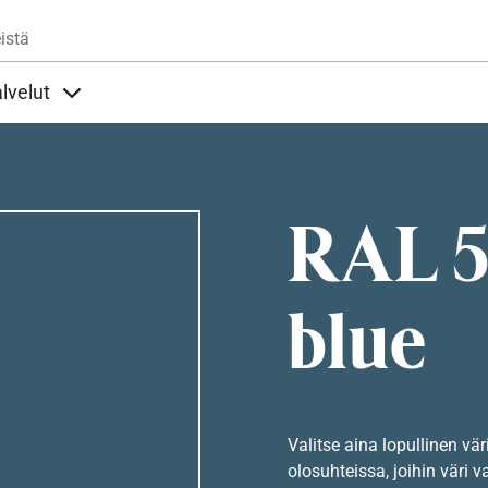
Hyppää pääsisältöön
istä
lvelut
t alla
llöt Ohjeet alla
Sisällöt Palvelut alla
RAL 5
blue
Valitse aina lopullinen vär
olosuhteissa, joihin väri v