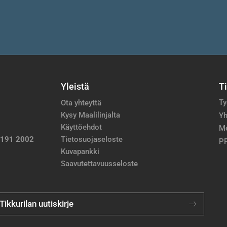
Yleistä
T
Ty
Ota yhteyttä
Kysy Maalilinjalta
Yh
Käyttöehdot
M
 191 2002
Tietosuojaseloste
PP
Kuvapankki
Saavutettavuusseloste
 Tikkurilan uutiskirje