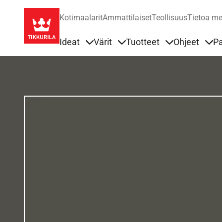
Kotimaalarit
Ammattilaiset
Teollisuus
Tietoa me
Ideat
Värit
Tuotteet
Ohjeet
Pa
Sisällöt Ideat alla
Sisällöt Värit alla
Sisällöt Tuottee
Sisä