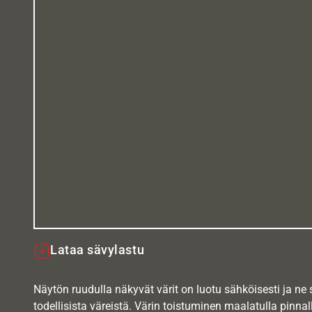
Lataa sävylastu
Näytön ruudulla näkyvät värit on luotu sähköisesti ja ne
todellisista väreistä. Värin toistuminen maalatulla pinnal