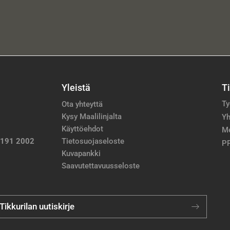
Yleistä
T
Ty
Ota yhteyttä
Kysy Maalilinjalta
Yh
Käyttöehdot
M
 191 2002
Tietosuojaseloste
PP
Kuvapankki
Saavutettavuusseloste
 Tikkurilan uutiskirje