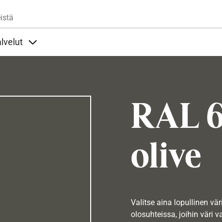
Hyppää pääsisältöön
istä
lvelut
t alla
llöt Ohjeet alla
Sisällöt Palvelut alla
RAL 6
olive
Valitse aina lopullinen vär
olosuhteissa, joihin väri v