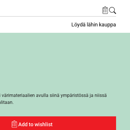
Löydä lähin kauppa
i värimateriaalien avulla siinä ympäristössä ja niissä
alitaan.
Add to wishlist