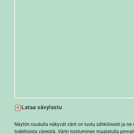
Lataa sävylastu
Näytön ruudulla näkyvät värit on luotu sähköisesti ja ne
todellisista väreistä. Värin toistuminen maalatulla pinnal