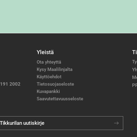
Yleistä
T
Ty
Ota yhteyttä
Kysy Maalilinjalta
Yh
Käyttöehdot
M
 191 2002
Tietosuojaseloste
PP
Kuvapankki
Saavutettavuusseloste
 Tikkurilan uutiskirje