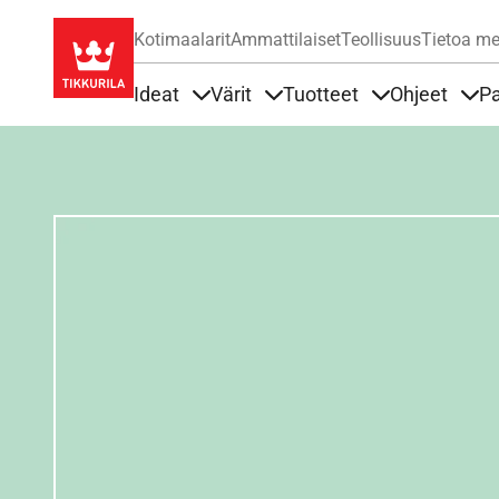
Kotimaalarit
Ammattilaiset
Teollisuus
Tietoa me
Ideat
Värit
Tuotteet
Ohjeet
Pa
Sisällöt Ideat alla
Sisällöt Värit alla
Sisällöt Tuottee
Sisä