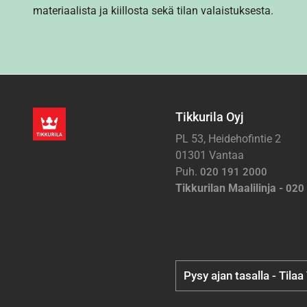
materiaalista ja kiillosta sekä tilan valaistuksesta.
Tikkurila Oyj
PL 53, Heidehofintie 2
01301 Vantaa
Puh.
020 191 2000
Tikkurilan Maalilinja -
020
Pysy ajan tasalla - Tilaa