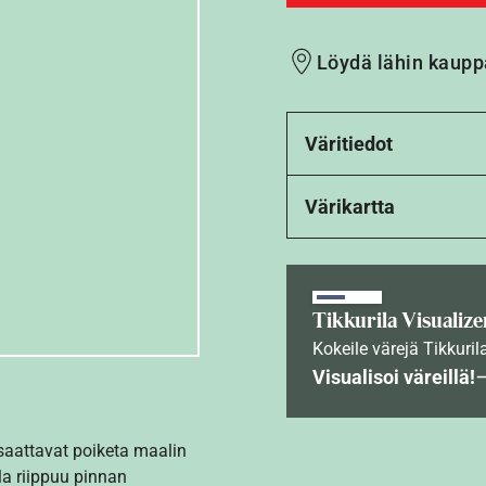
Löydä lähin kaupp
Väritiedot
Värikartta
Tikkurila Visualize
Kokeile värejä Tikkuril
Visualisoi väreillä!
 saattavat poiketa maalin
la riippuu pinnan