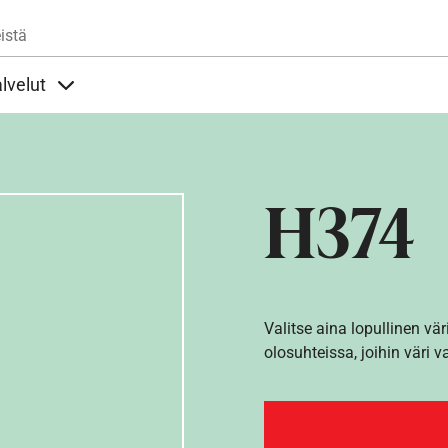
Hyppää pääsisältöön
istä
lvelut
t alla
llöt Ohjeet alla
Sisällöt Palvelut alla
H374
Valitse aina lopullinen vär
olosuhteissa, joihin väri v