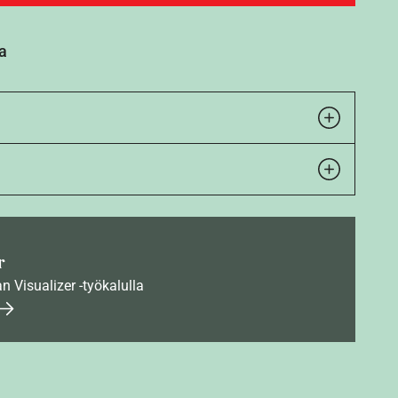
a
r
an Visualizer -työkalulla