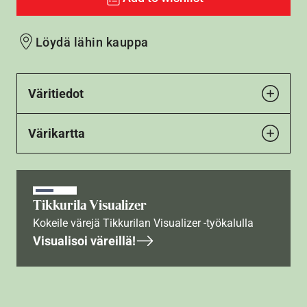
Löydä lähin kauppa
Väritiedot
Värikartta
Tikkurila Visualizer
Kokeile värejä Tikkurilan Visualizer -työkalulla
Visualisoi väreillä!