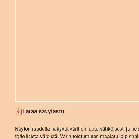
Lataa sävylastu
Näytön ruudulla näkyvät värit on luotu sähköisesti ja ne
todellisista väreistä. Värin toistuminen maalatulla pinnal