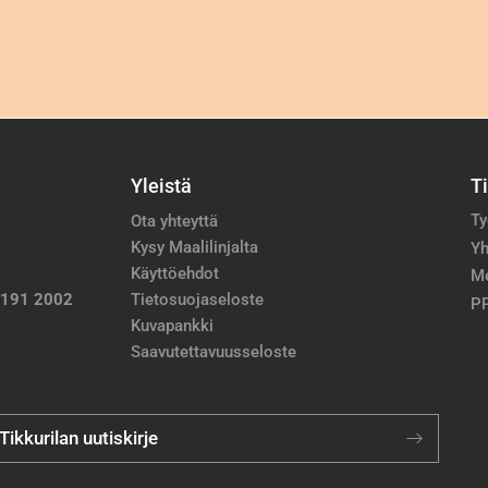
Yleistä
T
Ty
Ota yhteyttä
Kysy Maalilinjalta
Yh
Käyttöehdot
M
 191 2002
Tietosuojaseloste
PP
Kuvapankki
Saavutettavuusseloste
 Tikkurilan uutiskirje