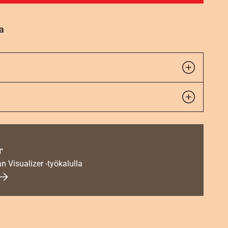
a
r
an Visualizer -työkalulla