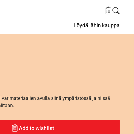
Löydä lähin kauppa
i värimateriaalien avulla siinä ympäristössä ja niissä
alitaan.
Add to wishlist