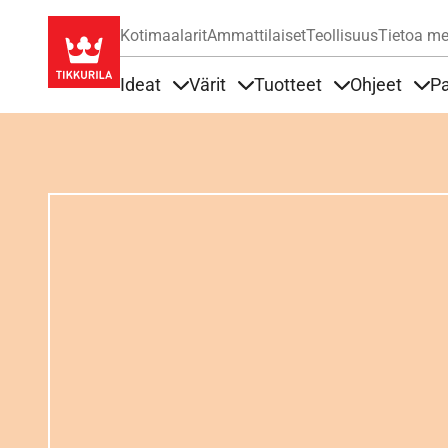
Kotimaalarit
Ammattilaiset
Teollisuus
Tietoa me
Ideat
Värit
Tuotteet
Ohjeet
Pa
Sisällöt Ideat alla
Sisällöt Värit alla
Sisällöt Tuottee
Sisä