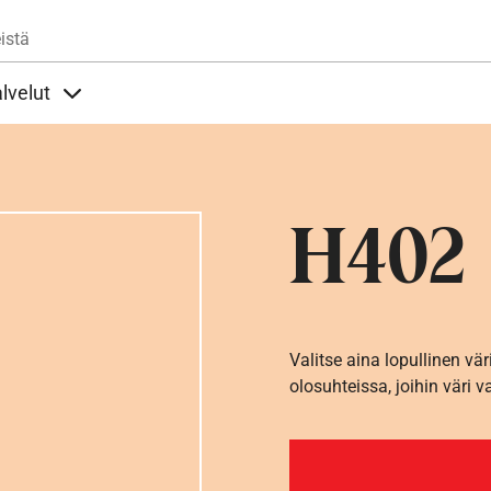
Hyppää pääsisältöön
istä
lvelut
t alla
llöt Ohjeet alla
Sisällöt Palvelut alla
H402
Valitse aina lopullinen vär
olosuhteissa, joihin väri v