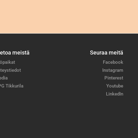
ietoa meistä
Seuraa meitä
öpaikat
Facebook
teystiedot
Instagram
edia
Pinterest
G Tikkurila
Youtube
LinkedIn