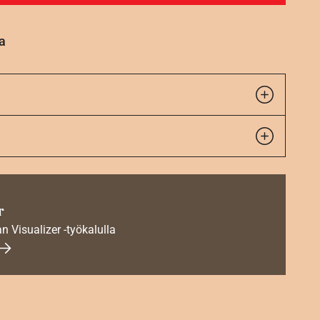
a
r
an Visualizer -työkalulla