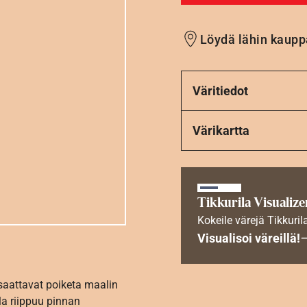
Löydä lähin kaupp
Väritiedot
Värikartta
Tikkurila Visualize
Kokeile värejä Tikkuril
Visualisoi väreillä!
 saattavat poiketa maalin
la riippuu pinnan