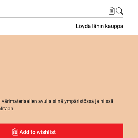
Löydä lähin kauppa
i värimateriaalien avulla siinä ympäristössä ja niissä
alitaan.
Add to wishlist