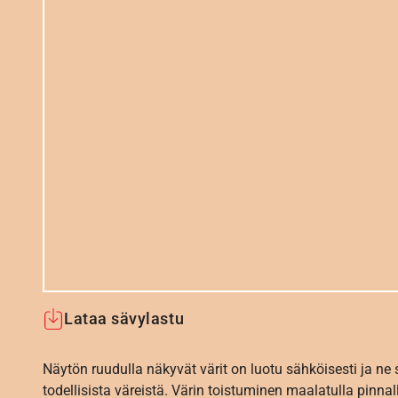
Lataa sävylastu
Näytön ruudulla näkyvät värit on luotu sähköisesti ja ne
todellisista väreistä. Värin toistuminen maalatulla pinnal