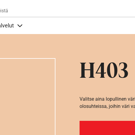
Hyppää pääsisältöön
istä
lvelut
t alla
llöt Ohjeet alla
Sisällöt Palvelut alla
H403
Valitse aina lopullinen vär
olosuhteissa, joihin väri v