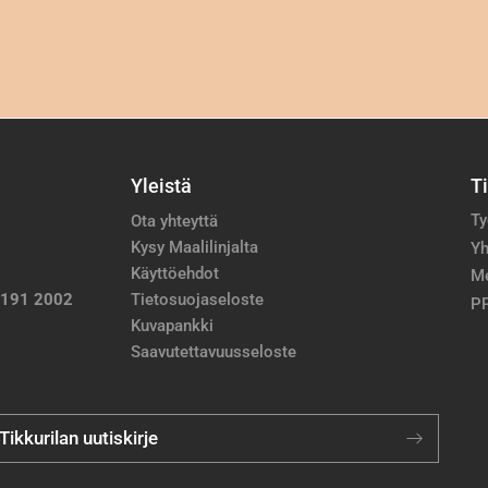
Yleistä
T
Ty
Ota yhteyttä
Kysy Maalilinjalta
Yh
Käyttöehdot
M
 191 2002
Tietosuojaseloste
PP
Kuvapankki
Saavutettavuusseloste
 Tikkurilan uutiskirje