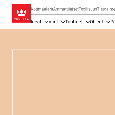
Kotimaalarit
Ammattilaiset
Teollisuus
Tietoa me
Ideat
Värit
Tuotteet
Ohjeet
Pa
Sisällöt Ideat alla
Sisällöt Värit alla
Sisällöt Tuottee
Sisä