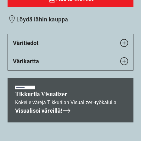
Löydä lähin kauppa
Väritiedot
Värikartta
Tikkurila Visualizer
Kokeile värejä Tikkurilan Visualizer -työkalulla
Visualisoi väreillä!