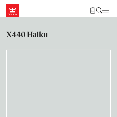
Hyppää pääsisältöön
Navig
X440 Haiku