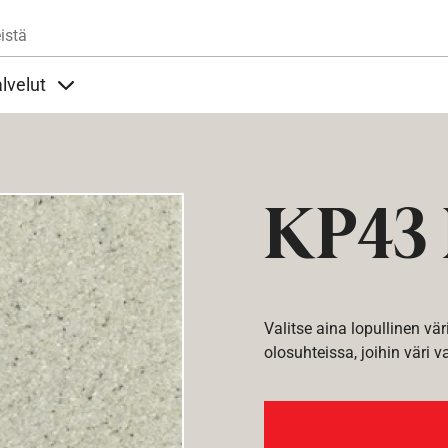
Hyppää pääsisältöön
istä
lvelut
t alla
llöt Ohjeet alla
Sisällöt Palvelut alla
KP43 
Valitse aina lopullinen vär
olosuhteissa, joihin väri v