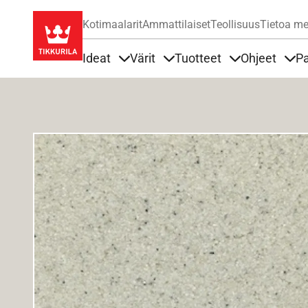
Kotimaalarit
Ammattilaiset
Teollisuus
Tietoa me
Ideat
Värit
Tuotteet
Ohjeet
Pa
Sisällöt Ideat alla
Sisällöt Värit alla
Sisällöt Tuottee
Sisä