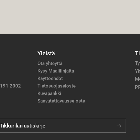
Yleistä
T
Ty
Ota yhteyttä
Kysy Maalilinjalta
Yh
Käyttöehdot
M
 191 2002
Tietosuojaseloste
PP
Kuvapankki
Saavutettavuusseloste
 Tikkurilan uutiskirje