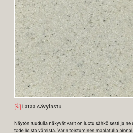
Lataa sävylastu
Näytön ruudulla näkyvät värit on luotu sähköisesti ja ne
todellisista väreistä. Värin toistuminen maalatulla pinnal