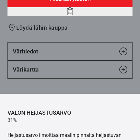
Add
to
Löydä lähin kauppa
wishlist
Väritiedot
Värikartta
VALON HEIJASTUSARVO
31%
Heijastusarvo ilmoittaa maalin pinnalta heijastuvan