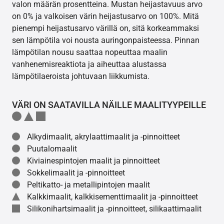
valon määrän prosentteina. Mustan heijastavuus arvo
on 0% ja valkoisen värin heijastusarvo on 100%. Mitä
pienempi heijastusarvo värillä on, sitä korkeammaksi
sen lämpötila voi nousta auringonpaisteessa. Pinnan
lämpötilan nousu saattaa nopeuttaa maalin
vanhenemisreaktiota ja aiheuttaa alustassa
lämpötilaeroista johtuvaan liikkumista.
VÄRI ON SAATAVILLA NÄILLE MAALITYYPEILLE
Alkydimaalit, akrylaattimaalit ja -pinnoitteet
Puutalomaalit
Kiviainespintojen maalit ja pinnoitteet
Sokkelimaalit ja -pinnoitteet
Peltikatto- ja metallipintojen maalit
Kalkkimaalit, kalkkisementtimaalit ja -pinnoitteet
Silikonihartsimaalit ja -pinnoitteet, silikaattimaalit