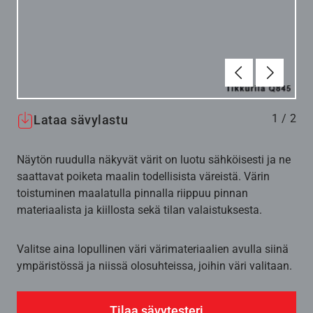
Edellinen
Seuraav
1
/
2
Lataa sävylastu
Näytön ruudulla näkyvät värit on luotu sähköisesti ja ne
saattavat poiketa maalin todellisista väreistä. Värin
toistuminen maalatulla pinnalla riippuu pinnan
materiaalista ja kiillosta sekä tilan valaistuksesta.
Valitse aina lopullinen väri värimateriaalien avulla siinä
ympäristössä ja niissä olosuhteissa, joihin väri valitaan.
Tilaa sävytesteri