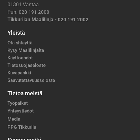
01301 Vantaa
Puh.
020 191 2000
Tikkurilan Maalilinja -
020 191 2002
Yleistä
Ota yhteyttä
Kysy Maalilinjalta
Käyttöehdot
Tietosuojaseloste
Kuvapankki
Saavutettavuusseloste
Tietoa meistä
Työpaikat
Yhteystiedot
Media
PPG Tikkurila
Seuraa meitä