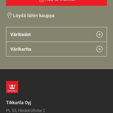
Löydä lähin kauppa
Väritiedot
Värikartta
Tikkurila Oyj
PL 53, Heidehofintie 2