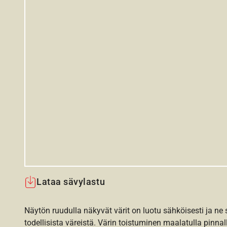
Lataa sävylastu
Näytön ruudulla näkyvät värit on luotu sähköisesti ja ne
todellisista väreistä. Värin toistuminen maalatulla pinnal