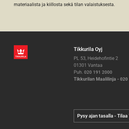
materiaalista ja kiillosta sekä tilan valaistuksesta.
Tikkurila Oyj
PL 53, Heidehofintie 2
01301 Vantaa
Puh.
020 191 2000
Tikkurilan Maalilinja -
020
Pysy ajan tasalla - Tilaa