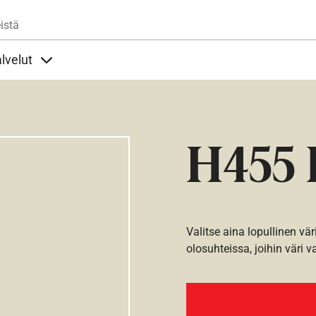
Hyppää pääsisältöön
istä
lvelut
t alla
llöt Ohjeet alla
Sisällöt Palvelut alla
H455 
Valitse aina lopullinen vär
olosuhteissa, joihin väri v