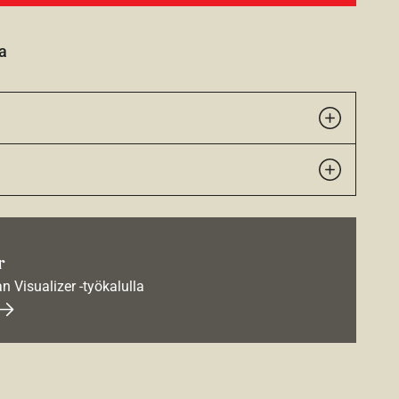
a
r
an Visualizer -työkalulla