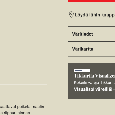
Löydä lähin kaupp
Väritiedot
Värikartta
Tikkurila Visualize
Kokeile värejä Tikkuril
Visualisoi väreillä!
 saattavat poiketa maalin
la riippuu pinnan