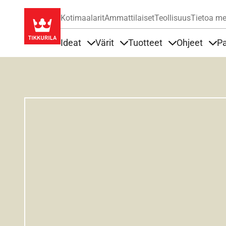
Kotimaalarit
Ammattilaiset
Teollisuus
Tietoa me
Ideat
Värit
Tuotteet
Ohjeet
Pa
Sisällöt Ideat alla
Sisällöt Värit alla
Sisällöt Tuottee
Sisä