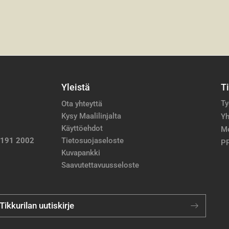
Yleistä
T
Ty
Ota yhteyttä
Kysy Maalilinjalta
Yh
Käyttöehdot
M
 191 2002
Tietosuojaseloste
PP
Kuvapankki
Saavutettavuusseloste
 Tikkurilan uutiskirje