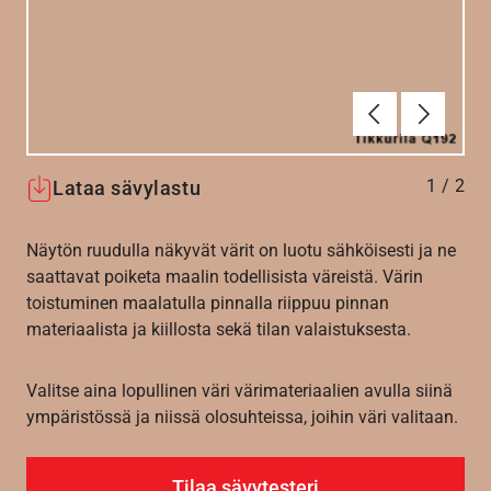
Edellinen
Seuraav
1
/
2
Lataa sävylastu
Näytön ruudulla näkyvät värit on luotu sähköisesti ja ne
saattavat poiketa maalin todellisista väreistä. Värin
toistuminen maalatulla pinnalla riippuu pinnan
materiaalista ja kiillosta sekä tilan valaistuksesta.
Valitse aina lopullinen väri värimateriaalien avulla siinä
ympäristössä ja niissä olosuhteissa, joihin väri valitaan.
Tilaa sävytesteri