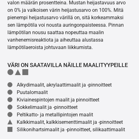
valon määrän prosentteina. Mustan heijastavuus arvo
on 0% ja valkoisen värin heijastusarvo on 100%. Mitä
pienempi heijastusarvo värillä on, sitä korkeammaksi
sen lämpötila voi nousta auringonpaisteessa. Pinnan
lämpötilan nousu saattaa nopeuttaa maalin
vanhenemisreaktiota ja aiheuttaa alustassa
lämpötilaeroista johtuvaan liikkumista.
VÄRI ON SAATAVILLA NÄILLE MAALITYYPEILLE
Alkydimaalit, akrylaattimaalit ja -pinnoitteet
Puutalomaalit
Kiviainespintojen maalit ja pinnoitteet
Sokkelimaalit ja -pinnoitteet
Peltikatto- ja metallipintojen maalit
Kalkkimaalit, kalkkisementtimaalit ja -pinnoitteet
Silikonihartsimaalit ja -pinnoitteet, silikaattimaalit