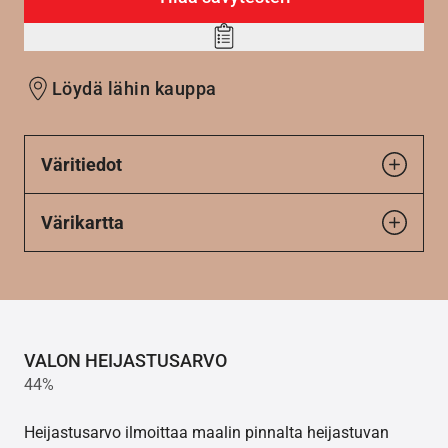
Add
to
Löydä lähin kauppa
wishlist
Väritiedot
Värikartta
VALON HEIJASTUSARVO
44%
Heijastusarvo ilmoittaa maalin pinnalta heijastuvan