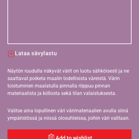
Lataa sävylastu
Näytön ruudulla näkyvät värit on luotu sähköisesti ja ne
saattavat poiketa maalin todellisista väreistä. Värin
toistuminen maalatulla pinnalla riippuu pinnan
materiaalista ja kiillosta sekä tilan valaistuksesta.
Valitse aina lopullinen väri värimateriaalien avulla siinä
ympäristössä ja niissä olosuhteissa, joihin väri valitaan.
Add to wishlist