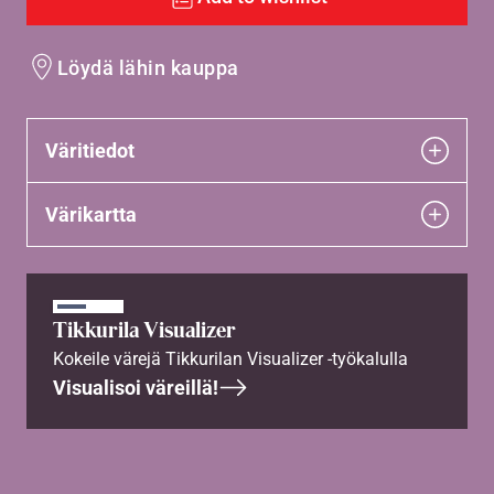
Löydä lähin kauppa
Väritiedot
Värikartta
Tikkurila Visualizer
Kokeile värejä Tikkurilan Visualizer -työkalulla
Visualisoi väreillä!