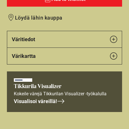
Löydä lähin kauppa
Väritiedot
Värikartta
Tikkurila Visualizer
Kokeile värejä Tikkurilan Visualizer -työkalulla
Visualisoi väreillä!