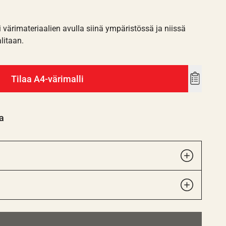
i värimateriaalien avulla siinä ympäristössä ja niissä
alitaan.
Tilaa A4-värimalli
Add
to
wishlist
a