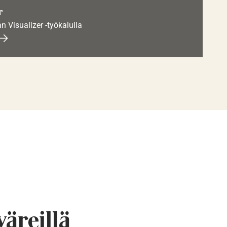
r
an Visualizer -työkalulla
väreillä