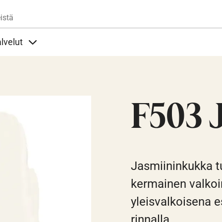
Hyppää pääsisältöön
istä
lvelut
t alla
llöt Ohjeet alla
Sisällöt Palvelut alla
F503 
Jasmiininkukka tu
kermainen valkoin
yleisvalkoisena 
rinnalla.