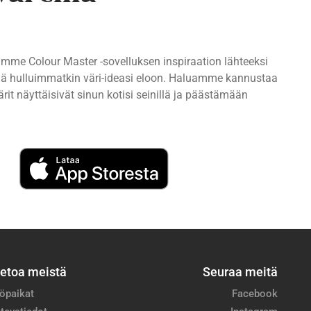
imme Colour Master -sovelluksen inspiraation lähteeksi
ttää hulluimmatkin väri-ideasi eloon. Haluamme kannustaa
rit näyttäisivät sinun kotisi seinillä ja päästämään
ietoa meistä
Seuraa meitä
öpaikat
Facebook