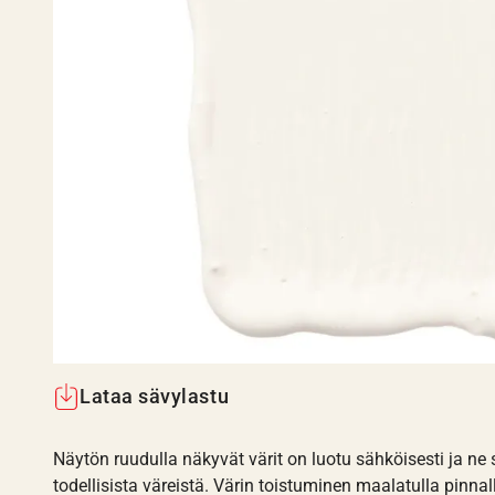
Lataa sävylastu
Näytön ruudulla näkyvät värit on luotu sähköisesti ja ne
todellisista väreistä. Värin toistuminen maalatulla pinnal