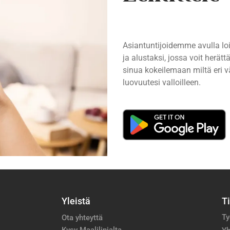
Asiantuntijoidemme avulla lo
ja alustaksi, jossa voit herä
sinua kokeilemaan miltä eri vä
luovuutesi valloilleen.
Yleistä
T
Ty
Ota yhteyttä
Kysy Maalilinjalta