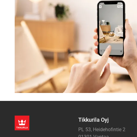
Tikkurila Oyj
PL 53, Heidehofintie 2
01301 Vantaa