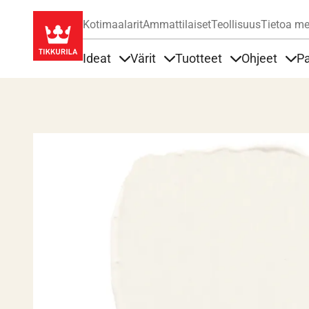
Kotimaalarit
Ammattilaiset
Teollisuus
Tietoa me
Ideat
Värit
Tuotteet
Ohjeet
Pa
Sisällöt Ideat alla
Sisällöt Värit alla
Sisällöt Tuottee
Sisä