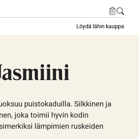
Löydä lähin kauppa
Jasmiini
oksuu puistokaduilla. Silkkinen ja
en, joka toimii hyvin kodin
esimerkiksi lämpimien ruskeiden