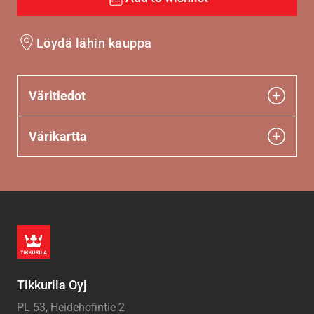
Löydä lähin kauppa
Väritiedot
Värikartta
Tikkurila Oyj
PL 53, Heidehofintie 2