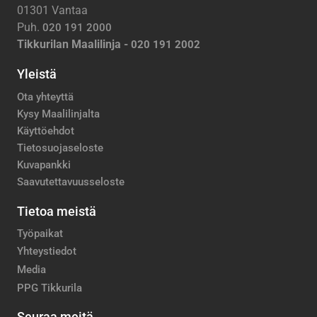
01301 Vantaa
Puh.
020 191 2000
Tikkurilan Maalilinja -
020 191 2002
Yleistä
Ota yhteyttä
Kysy Maalilinjalta
Käyttöehdot
Tietosuojaseloste
Kuvapankki
Saavutettavuusseloste
Tietoa meistä
Työpaikat
Yhteystiedot
Media
PPG Tikkurila
Seuraa meitä