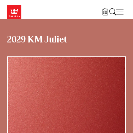
Hyppää pääsisältöön
Navig
2029 KM Juliet