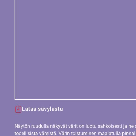
Lataa sävylastu
Näytön ruudulla näkyvät värit on luotu sähköisesti ja ne
todellisista väreistä. Värin toistuminen maalatulla pinnal