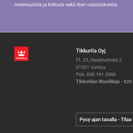
materiaalista ja kiillosta sekä tilan valaistuksesta.
Tikkurila Oyj
PL 53, Heidehofintie 2
01301 Vantaa
Puh.
020 191 2000
Tikkurilan Maalilinja -
020
Pysy ajan tasalla - Tilaa