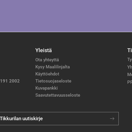
Yleistä
T
Ty
Ota yhteyttä
Kysy Maalilinjalta
Yh
Käyttöehdot
M
 191 2002
Tietosuojaseloste
PP
Kuvapankki
Saavutettavuusseloste
 Tikkurilan uutiskirje