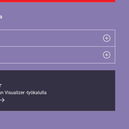
a
r
an Visualizer -työkalulla