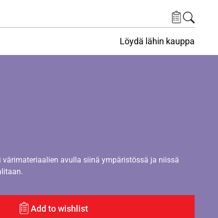
Löydä lähin kauppa
i värimateriaalien avulla siinä ympäristössä ja niissä
alitaan.
Add to wishlist