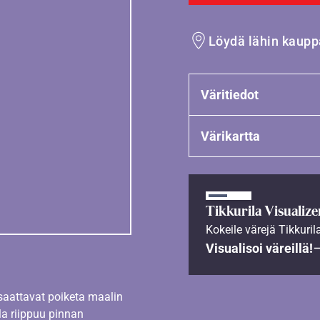
Löydä lähin kaupp
Väritiedot
Värikartta
Tikkurila Visualize
Kokeile värejä Tikkuril
Visualisoi väreillä!
 saattavat poiketa maalin
la riippuu pinnan