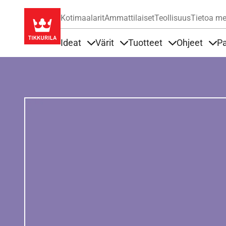
Kotimaalarit
Ammattilaiset
Teollisuus
Tietoa me
Ideat
Värit
Tuotteet
Ohjeet
Pa
Sisällöt Ideat alla
Sisällöt Värit alla
Sisällöt Tuottee
Sisä