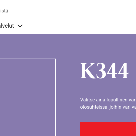
Hyppää pääsisältöön
istä
lvelut
t alla
llöt Ohjeet alla
Sisällöt Palvelut alla
K344
Valitse aina lopullinen vär
olosuhteissa, joihin väri v