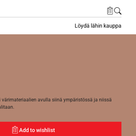
Löydä lähin kauppa
i värimateriaalien avulla siinä ympäristössä ja niissä
alitaan.
Add to wishlist