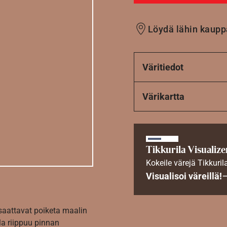
Löydä lähin kaupp
Väritiedot
Värikartta
Tikkurila Visualize
Kokeile värejä Tikkuril
Visualisoi väreillä!
 saattavat poiketa maalin
la riippuu pinnan