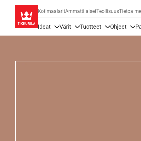
Kotimaalarit
Ammattilaiset
Teollisuus
Tietoa me
Ideat
Värit
Tuotteet
Ohjeet
Pa
Sisällöt Ideat alla
Sisällöt Värit alla
Sisällöt Tuottee
Sisä