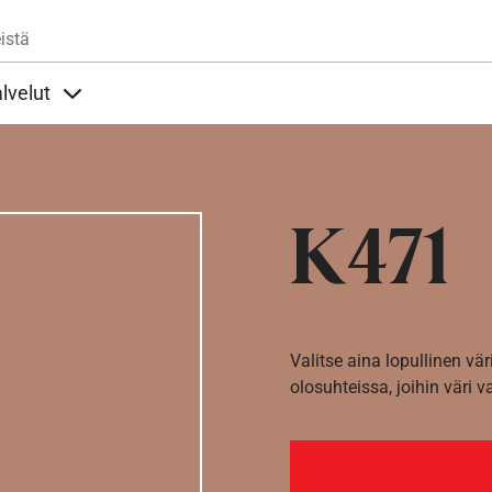
Hyppää pääsisältöön
istä
lvelut
t alla
llöt Ohjeet alla
Sisällöt Palvelut alla
K471
Valitse aina lopullinen vär
olosuhteissa, joihin väri v