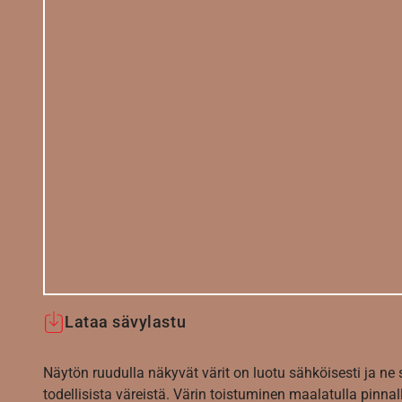
Lataa sävylastu
Näytön ruudulla näkyvät värit on luotu sähköisesti ja ne
todellisista väreistä. Värin toistuminen maalatulla pinnal