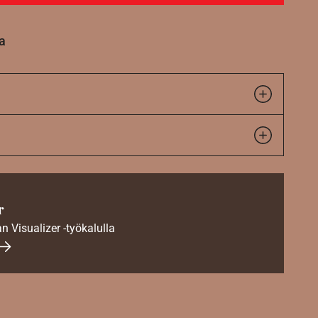
a
r
an Visualizer -työkalulla