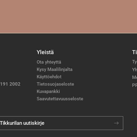
Yleistä
T
Ty
Ota yhteyttä
Kysy Maalilinjalta
Yh
Käyttöehdot
M
 191 2002
Tietosuojaseloste
PP
Kuvapankki
Saavutettavuusseloste
 Tikkurilan uutiskirje