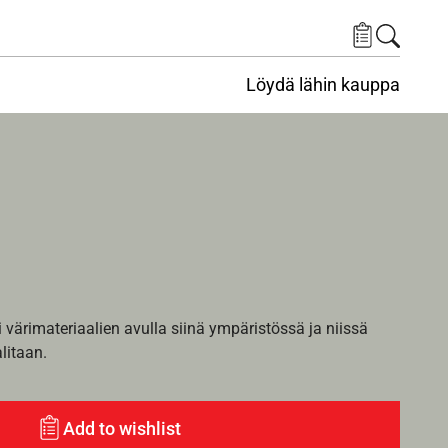
Löydä lähin kauppa
i värimateriaalien avulla siinä ympäristössä ja niissä
alitaan.
Add to wishlist