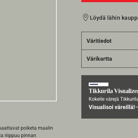
Löydä lähin kaupp
Väritiedot
Värikartta
Tikkurila Visualize
Kokeile värejä Tikkuril
Visualisoi väreillä!
 saattavat poiketa maalin
la riippuu pinnan