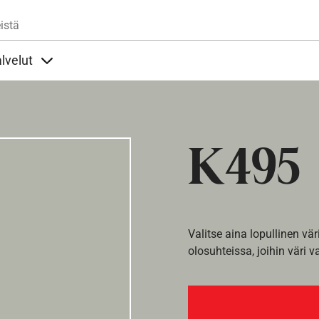
Hyppää pääsisältöön
istä
lvelut
t alla
llöt Ohjeet alla
Sisällöt Palvelut alla
K495
Valitse aina lopullinen vär
olosuhteissa, joihin väri v