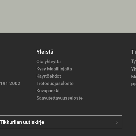
Yleistä
T
Ty
Ota yhteyttä
Kysy Maalilinjalta
Yh
Käyttöehdot
M
 191 2002
Tietosuojaseloste
PP
Kuvapankki
Saavutettavuusseloste
 Tikkurilan uutiskirje