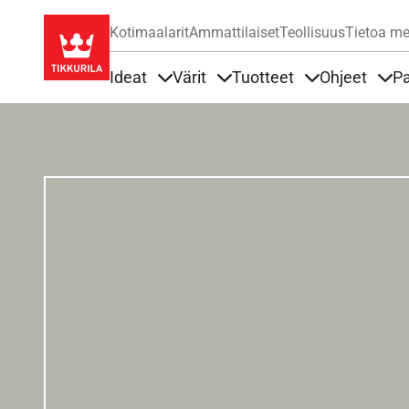
Kotimaalarit
Ammattilaiset
Teollisuus
Tietoa me
Ideat
Värit
Tuotteet
Ohjeet
Pa
Sisällöt Ideat alla
Sisällöt Värit alla
Sisällöt Tuottee
Sisä