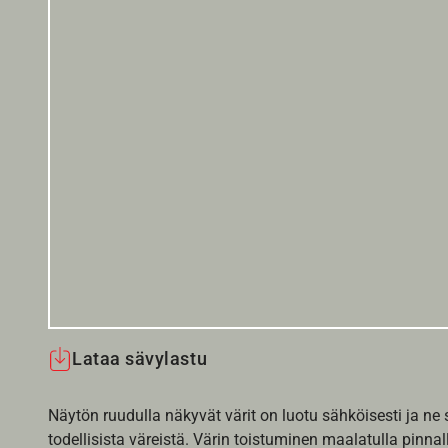
Lataa sävylastu
Näytön ruudulla näkyvät värit on luotu sähköisesti ja ne
todellisista väreistä. Värin toistuminen maalatulla pinnal