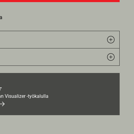
a
r
an Visualizer -työkalulla