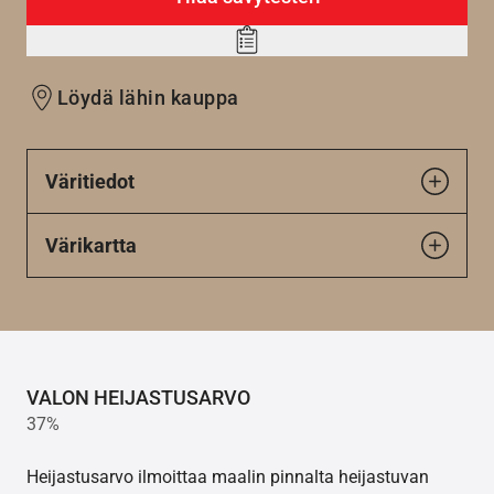
Add
to
Löydä lähin kauppa
wishlist
Väritiedot
Värikartta
VALON HEIJASTUSARVO
37%
Heijastusarvo ilmoittaa maalin pinnalta heijastuvan