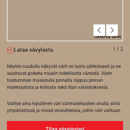
Edellinen
Seuraav
1
/
2
Lataa sävylastu
Näytön ruudulla näkyvät värit on luotu sähköisesti ja ne
saattavat poiketa maalin todellisista väreistä. Värin
toistuminen maalatulla pinnalla riippuu pinnan
materiaalista ja kiillosta sekä tilan valaistuksesta.
Valitse aina lopullinen väri värimateriaalien avulla siinä
ympäristössä ja niissä olosuhteissa, joihin väri valitaan.
Tilaa sävytesteri