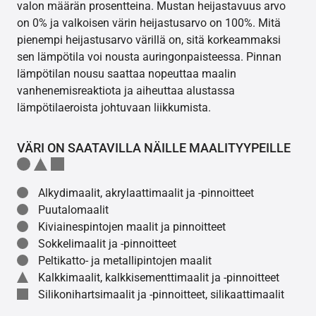
valon määrän prosentteina. Mustan heijastavuus arvo
on 0% ja valkoisen värin heijastusarvo on 100%. Mitä
pienempi heijastusarvo värillä on, sitä korkeammaksi
sen lämpötila voi nousta auringonpaisteessa. Pinnan
lämpötilan nousu saattaa nopeuttaa maalin
vanhenemisreaktiota ja aiheuttaa alustassa
lämpötilaeroista johtuvaan liikkumista.
VÄRI ON SAATAVILLA NÄILLE MAALITYYPEILLE
Alkydimaalit, akrylaattimaalit ja -pinnoitteet
Puutalomaalit
Kiviainespintojen maalit ja pinnoitteet
Sokkelimaalit ja -pinnoitteet
Peltikatto- ja metallipintojen maalit
Kalkkimaalit, kalkkisementtimaalit ja -pinnoitteet
Silikonihartsimaalit ja -pinnoitteet, silikaattimaalit