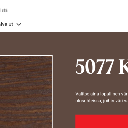
Hyppää pääsisältöön
istä
lvelut
t alla
llöt Ohjeet alla
Sisällöt Palvelut alla
5077 
Valitse aina lopullinen vär
olosuhteissa, joihin väri v