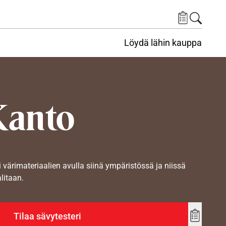
Löydä lähin kauppa
Kanto
i värimateriaalien avulla siinä ympäristössä ja niissä
alitaan.
Tilaa sävytesteri
Add