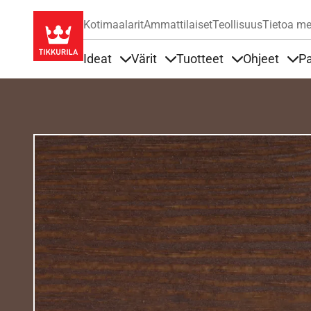
Kotimaalarit
Ammattilaiset
Teollisuus
Tietoa me
Ideat
Värit
Tuotteet
Ohjeet
Pa
Sisällöt Ideat alla
Sisällöt Värit alla
Sisällöt Tuottee
Sisä