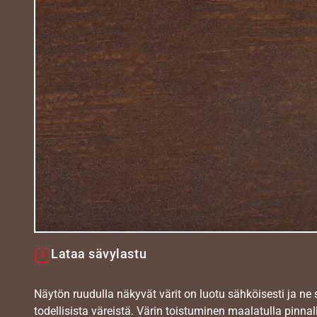
Lataa sävylastu
Näytön ruudulla näkyvät värit on luotu sähköisesti ja ne
todellisista väreistä. Värin toistuminen maalatulla pinnal