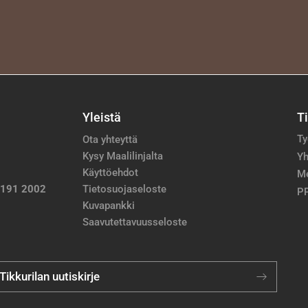
Yleistä
T
Ty
Ota yhteyttä
Kysy Maalilinjalta
Yh
Käyttöehdot
M
 191 2002
Tietosuojaseloste
PP
Kuvapankki
Saavutettavuusseloste
 Tikkurilan uutiskirje