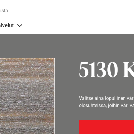
Hyppää pääsisältöön
istä
lvelut
t alla
llöt Ohjeet alla
Sisällöt Palvelut alla
5130 K
Valitse aina lopullinen vär
olosuhteissa, joihin väri v