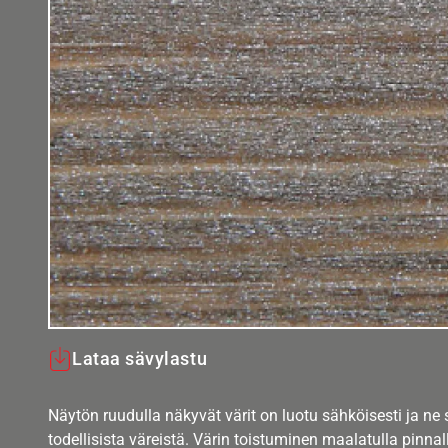
Lataa sävylastu
Näytön ruudulla näkyvät värit on luotu sähköisesti ja ne
todellisista väreistä. Värin toistuminen maalatulla pinnal