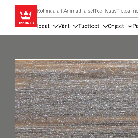
Kotimaalarit
Ammattilaiset
Teollisuus
Tietoa me
Ideat
Värit
Tuotteet
Ohjeet
Pa
Sisällöt Ideat alla
Sisällöt Värit alla
Sisällöt Tuottee
Sisä