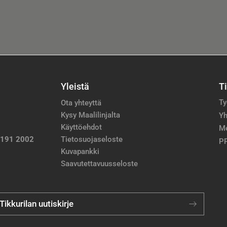
Yleistä
T
Ty
Ota yhteyttä
Kysy Maalilinjalta
Yh
Käyttöehdot
M
 191 2002
Tietosuojaseloste
PP
Kuvapankki
Saavutettavuusseloste
 Tikkurilan uutiskirje