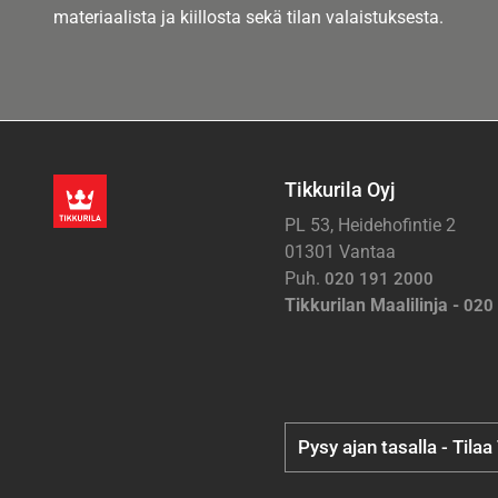
materiaalista ja kiillosta sekä tilan valaistuksesta.
Tikkurila Oyj
PL 53, Heidehofintie 2
01301 Vantaa
Puh.
020 191 2000
Tikkurilan Maalilinja -
020
Pysy ajan tasalla - Tilaa