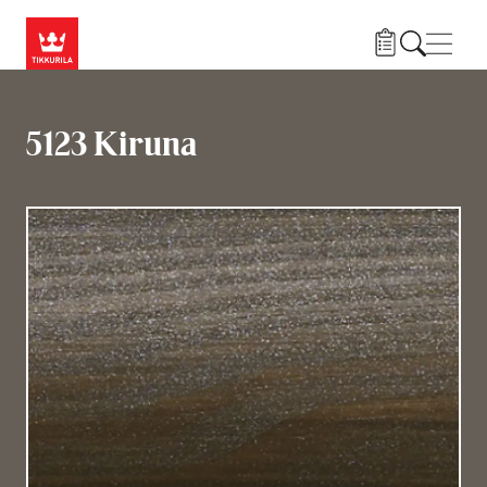
Hyppää pääsisältöön
Navig
5123 Kiruna