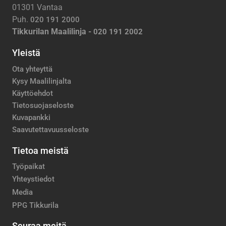
01301 Vantaa
Puh.
020 191 2000
Tikkurilan Maalilinja -
020 191 2002
Yleistä
Ota yhteyttä
Kysy Maalilinjalta
Käyttöehdot
Tietosuojaseloste
Kuvapankki
Saavutettavuusseloste
Tietoa meistä
Työpaikat
Yhteystiedot
Media
PPG Tikkurila
Seuraa meitä