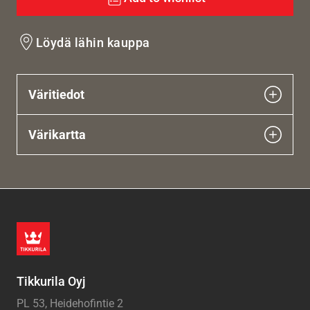
Löydä lähin kauppa
Väritiedot
Värikartta
Tikkurila Oyj
PL 53, Heidehofintie 2