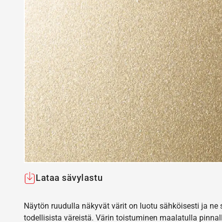
Lataa sävylastu
Näytön ruudulla näkyvät värit on luotu sähköisesti ja ne
todellisista väreistä. Värin toistuminen maalatulla pinnal