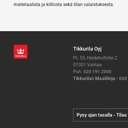
materiaalista ja kiillosta sekä tilan valaistuksesta.
Tikkurila Oyj
PL 53, Heidehofintie 2
01301 Vantaa
Puh.
020 191 2000
Tikkurilan Maalilinja -
020
Pysy ajan tasalla - Tilaa