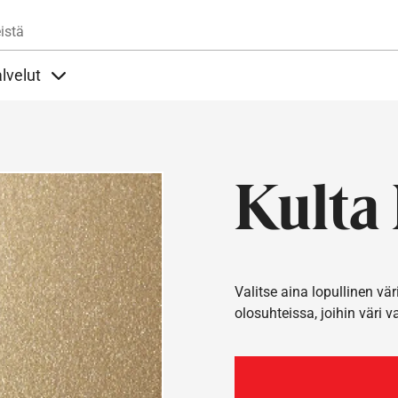
Hyppää pääsisältöön
istä
lvelut
t alla
llöt Ohjeet alla
Sisällöt Palvelut alla
Kulta
Valitse aina lopullinen vär
olosuhteissa, joihin väri v