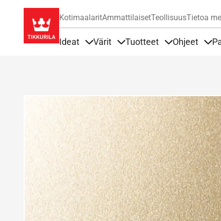
Kotimaalarit
Ammattilaiset
Teollisuus
Tietoa me
Ideat
Värit
Tuotteet
Ohjeet
Pa
Sisällöt Ideat alla
Sisällöt Värit alla
Sisällöt Tuottee
Sisä