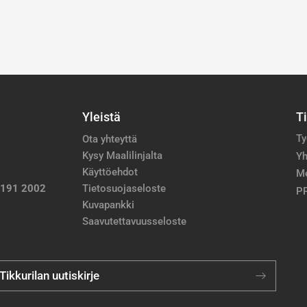
Yleistä
T
Ty
Ota yhteyttä
Kysy Maalilinjalta
Yh
Käyttöehdot
M
 191 2002
Tietosuojaseloste
PP
Kuvapankki
Saavutettavuusseloste
 Tikkurilan uutiskirje