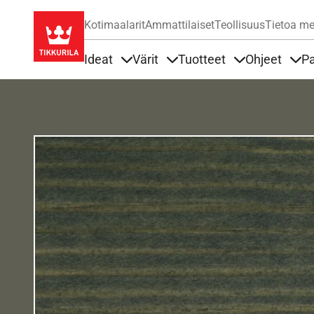
Kotimaalarit
Ammattilaiset
Teollisuus
Tietoa me
Ideat
Värit
Tuotteet
Ohjeet
Pa
Sisällöt Ideat alla
Sisällöt Värit alla
Sisällöt Tuottee
Sisä