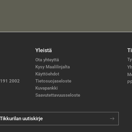
Yleistä
T
Ty
Ota yhteyttä
Kysy Maalilinjalta
Yh
Käyttöehdot
M
 191 2002
Tietosuojaseloste
PP
Kuvapankki
Saavutettavuusseloste
 Tikkurilan uutiskirje