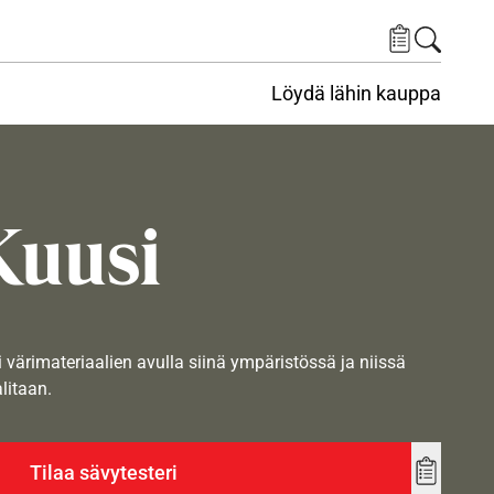
Löydä lähin kauppa
Kuusi
i värimateriaalien avulla siinä ympäristössä ja niissä
alitaan.
Tilaa sävytesteri
Add