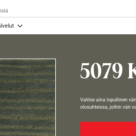
Hyppää pääsisältöön
istä
lvelut
t alla
llöt Ohjeet alla
Sisällöt Palvelut alla
5079 
Valitse aina lopullinen vär
olosuhteissa, joihin väri v