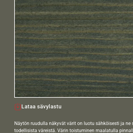
Lataa sävylastu
Näytön ruudulla näkyvät värit on luotu sähköisesti ja ne
todellisista väreistä. Värin toistuminen maalatulla pinnal