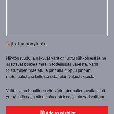
Lataa sävylastu
Näytön ruudulla näkyvät värit on luotu sähköisesti ja ne
saattavat poiketa maalin todellisista väreistä. Värin
toistuminen maalatulla pinnalla riippuu pinnan
materiaalista ja kiillosta sekä tilan valaistuksesta.
Valitse aina lopullinen väri värimateriaalien avulla siinä
ympäristössä ja niissä olosuhteissa, joihin väri valitaan.
Add to wishlist