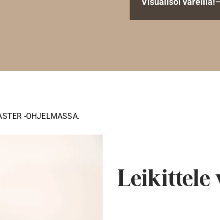
Visualisoi väreillä!
ASTER -OHJELMASSA.
Leikittele 