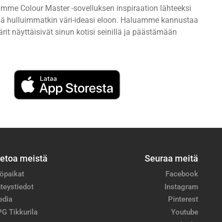
imme Colour Master -sovelluksen inspiraation lähteeksi
ttää hulluimmatkin väri-ideasi eloon. Haluamme kannustaa
rit näyttäisivät sinun kotisi seinillä ja päästämään
ietoa meistä
Seuraa meitä
öpaikat
Facebook
teystiedot
Instagram
edia
Pinterest
G Tikkurila
Youtube