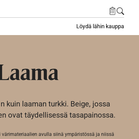
Löydä lähin kauppa
 Laama
 kuin laaman turkki. Beige, jossa
en ovat täydellisessä tasapainossa.
i värimateriaalien avulla siinä ympäristössä ja niissä