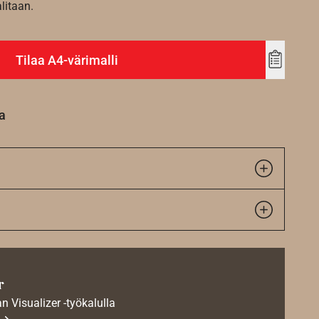
alitaan.
Tilaa A4-värimalli
Add
to
wishlist
a
r
an Visualizer -työkalulla