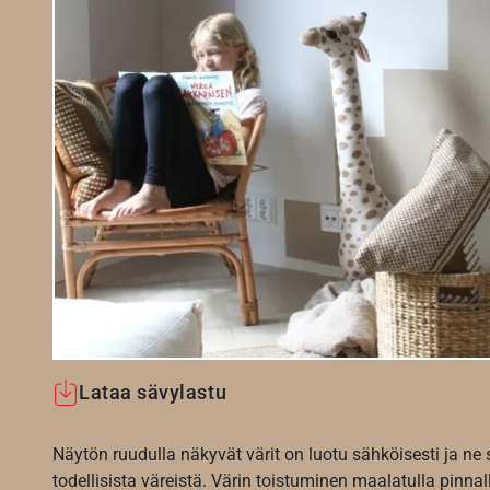
Lataa sävylastu
Näytön ruudulla näkyvät värit on luotu sähköisesti ja ne
todellisista väreistä. Värin toistuminen maalatulla pinnal