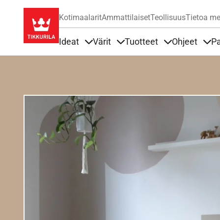
Kotimaalarit
Ammattilaiset
Teollisuus
Tietoa me
Ideat
Värit
Tuotteet
Ohjeet
Pa
Sisällöt Ideat alla
Sisällöt Värit alla
Sisällöt Tuottee
Sisä