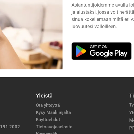
Asiantuntijoidemme avulla lo
ja alustaksi, jossa voit herä
sinua kokeilemaan miltä eri vä
luovuutesi valloilleen.
Yleistä
T
Ty
Ota yhteyttä
Kysy Maalilinjalta
Yh
Käyttöehdot
M
 191 2002
Tietosuojaseloste
PP
Kuvapankki