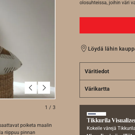
olosuhteissa, joihin väri v
Löydä lähin kaupp
Väritiedot
Edellinen
Seuraava
Värikartta
1
/
3
Tikkurila Visualize
 saattavat poiketa maalin
Kokeile värejä Tikkuril
la riippuu pinnan