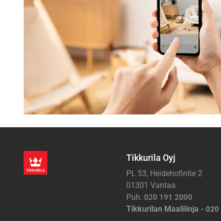
Tikkurila Oyj
PL 53, Heidehofintie 2
01301 Vantaa
Puh.
020 191 2000
Tikkurilan Maalilinja -
020