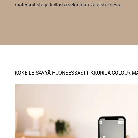
materiaalista ja kiillosta sekä tilan valaistuksesta.
KOKEILE SÄVYÄ HUONEESSASI TIKKURILA COLOUR M