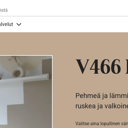
Hyppää pääsisältöön
istä
lvelut
t alla
llöt Ohjeet alla
Sisällöt Palvelut alla
V466
Pehmeä ja lämmin
ruskea ja valkoin
Valitse aina lopullinen vär