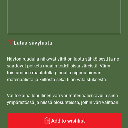
Lataa sävylastu
Näytön ruudulla näkyvät värit on luotu sähköisesti ja ne
saattavat poiketa maalin todellisista väreistä. Värin
toistuminen maalatulla pinnalla riippuu pinnan
materiaalista ja kiillosta sekä tilan valaistuksesta.
Valitse aina lopullinen väri värimateriaalien avulla siinä
ympäristössä ja niissä olosuhteissa, joihin väri valitaan.
Add to wishlist