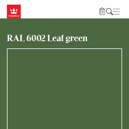
Hyppää pääsisältöön
Navig
RAL 6002 Leaf green