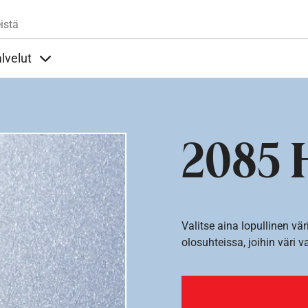
Hyppää pääsisältöön
istä
lvelut
t alla
llöt Ohjeet alla
Sisällöt Palvelut alla
2085 
Valitse aina lopullinen vär
olosuhteissa, joihin väri v