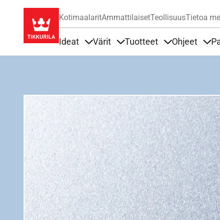
Kotimaalarit
Ammattilaiset
Teollisuus
Tietoa me
Ideat
Värit
Tuotteet
Ohjeet
Pa
Sisällöt Ideat alla
Sisällöt Värit alla
Sisällöt Tuottee
Sisä