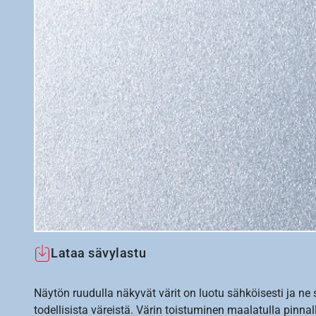
Lataa sävylastu
Näytön ruudulla näkyvät värit on luotu sähköisesti ja ne
todellisista väreistä. Värin toistuminen maalatulla pinnal