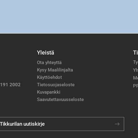
Yleistä
T
Ty
Ota yhteyttä
Kysy Maalilinjalta
Yh
Käyttöehdot
M
 191 2002
Tietosuojaseloste
PP
Kuvapankki
Saavutettavuusseloste
 Tikkurilan uutiskirje