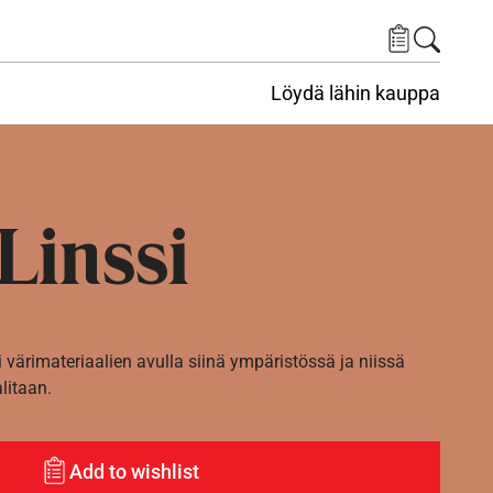
Löydä lähin kauppa
Linssi
i värimateriaalien avulla siinä ympäristössä ja niissä
alitaan.
Add to wishlist