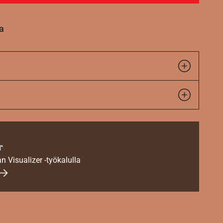
a
r
an Visualizer -työkalulla