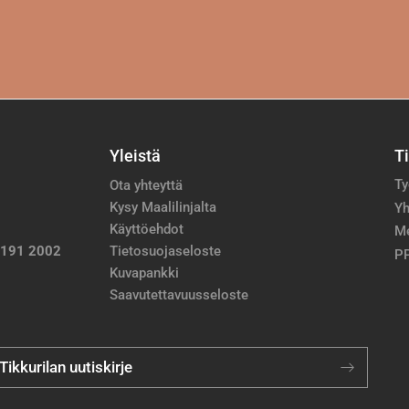
Yleistä
T
Ty
Ota yhteyttä
Kysy Maalilinjalta
Yh
Käyttöehdot
M
 191 2002
Tietosuojaseloste
PP
Kuvapankki
Saavutettavuusseloste
 Tikkurilan uutiskirje