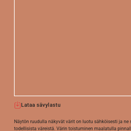
Lataa sävylastu
Näytön ruudulla näkyvät värit on luotu sähköisesti ja ne
todellisista väreistä. Värin toistuminen maalatulla pinnal