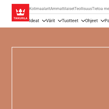
Kotimaalarit
Ammattilaiset
Teollisuus
Tietoa me
Ideat
Värit
Tuotteet
Ohjeet
Pa
Sisällöt Ideat alla
Sisällöt Värit alla
Sisällöt Tuottee
Sisä