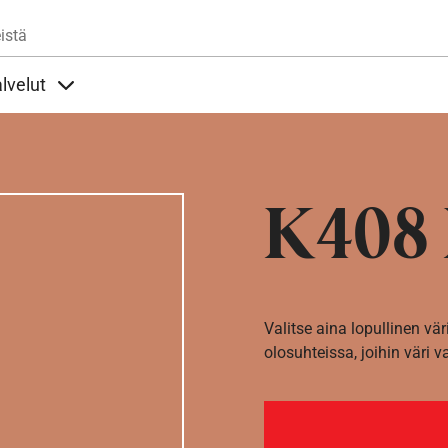
Hyppää pääsisältöön
istä
lvelut
t alla
llöt Ohjeet alla
Sisällöt Palvelut alla
K408 
Valitse aina lopullinen vär
olosuhteissa, joihin väri v