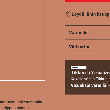
Löydä lähin kaupp
Väritiedot
Värikartta
Tikkurila Visualize
Kokeile värejä Tikkuril
Visualisoi väreillä!
 saattavat poiketa maalin
la riippuu pinnan