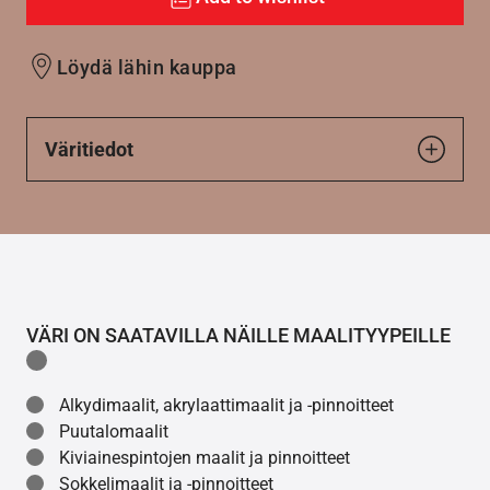
Löydä lähin kauppa
Väritiedot
VÄRI ON SAATAVILLA NÄILLE MAALITYYPEILLE
Alkydimaalit, akrylaattimaalit ja -pinnoitteet
Puutalomaalit
Kiviainespintojen maalit ja pinnoitteet
Sokkelimaalit ja -pinnoitteet