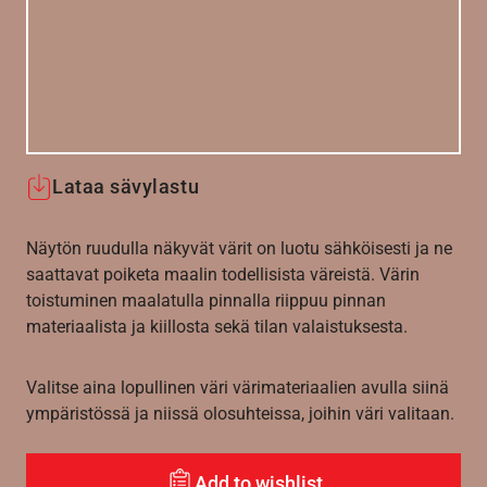
Lataa sävylastu
Näytön ruudulla näkyvät värit on luotu sähköisesti ja ne
saattavat poiketa maalin todellisista väreistä. Värin
toistuminen maalatulla pinnalla riippuu pinnan
materiaalista ja kiillosta sekä tilan valaistuksesta.
Valitse aina lopullinen väri värimateriaalien avulla siinä
ympäristössä ja niissä olosuhteissa, joihin väri valitaan.
Add to wishlist