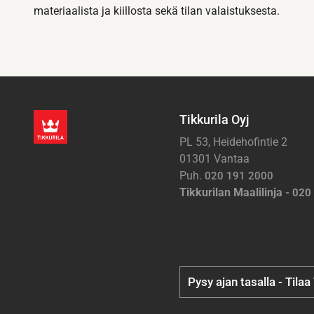
materiaalista ja kiillosta sekä tilan valaistuksesta.
Tikkurila Oyj
PL 53, Heidehofintie 2
01301 Vantaa
Puh.
020 191 2000
Tikkurilan Maalilinja -
020
Pysy ajan tasalla - Tilaa