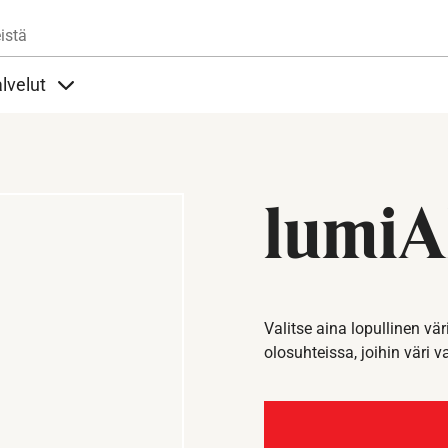
Hyppää pääsisältöön
istä
lvelut
t alla
llöt Ohjeet alla
Sisällöt Palvelut alla
lumiA
Valitse aina lopullinen vär
olosuhteissa, joihin väri v