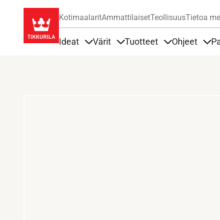
Kotimaalarit
Ammattilaiset
Teollisuus
Tietoa me
Ideat
Värit
Tuotteet
Ohjeet
Pa
Sisällöt Ideat alla
Sisällöt Värit alla
Sisällöt Tuottee
Sisä