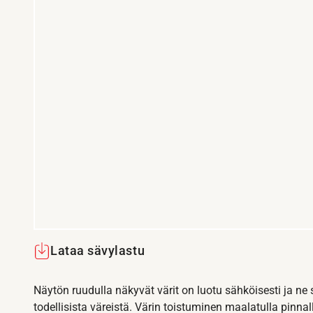
Lataa sävylastu
Näytön ruudulla näkyvät värit on luotu sähköisesti ja ne
todellisista väreistä. Värin toistuminen maalatulla pinnal