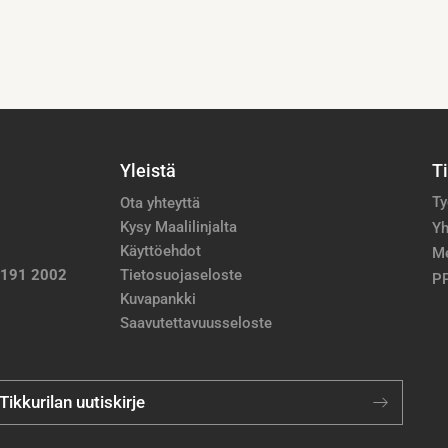
Yleistä
T
Ty
Ota yhteyttä
Kysy Maalilinjalta
Yh
Käyttöehdot
M
 191 2002
Tietosuojaseloste
PP
Kuvapankki
Saavutettavuusseloste
 Tikkurilan uutiskirje