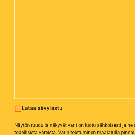
Lataa sävylastu
Näytön ruudulla näkyvät värit on luotu sähköisesti ja ne
todellisista väreistä. Värin toistuminen maalatulla pinnal