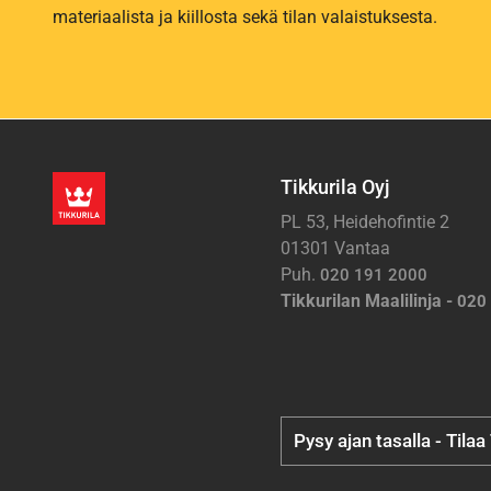
materiaalista ja kiillosta sekä tilan valaistuksesta.
Tikkurila Oyj
PL 53, Heidehofintie 2
01301 Vantaa
Puh.
020 191 2000
Tikkurilan Maalilinja -
020
Pysy ajan tasalla - Tilaa