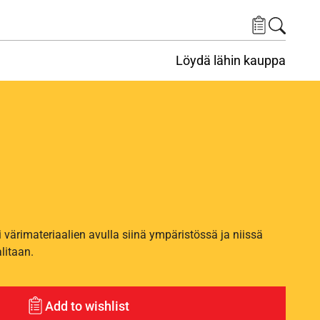
Löydä lähin kauppa
i värimateriaalien avulla siinä ympäristössä ja niissä
alitaan.
Add to wishlist