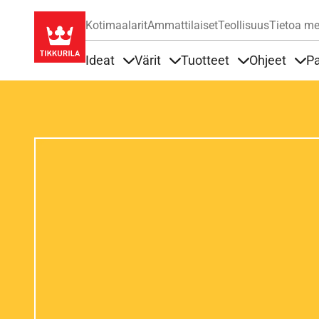
Kotimaalarit
Ammattilaiset
Teollisuus
Tietoa me
Ideat
Värit
Tuotteet
Ohjeet
Pa
Sisällöt Ideat alla
Sisällöt Värit alla
Sisällöt Tuottee
Sisä