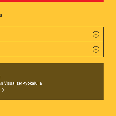
a
r
an Visualizer -työkalulla