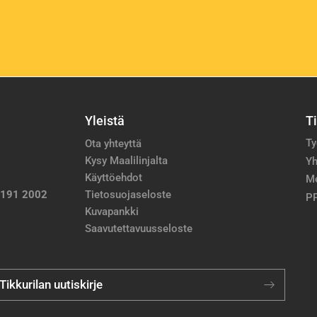
Yleistä
T
Ty
Ota yhteyttä
Kysy Maalilinjalta
Yh
Käyttöehdot
M
 191 2002
Tietosuojaseloste
PP
Kuvapankki
Saavutettavuusseloste
 Tikkurilan uutiskirje