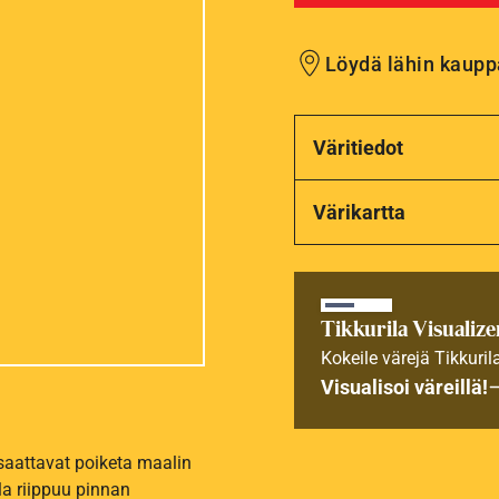
Löydä lähin kaupp
Väritiedot
Värikartta
Tikkurila Visualize
Kokeile värejä Tikkuril
Visualisoi väreillä!
 saattavat poiketa maalin
la riippuu pinnan