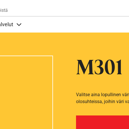
Hyppää pääsisältöön
istä
lvelut
t alla
llöt Ohjeet alla
Sisällöt Palvelut alla
M301
Valitse aina lopullinen vär
olosuhteissa, joihin väri v