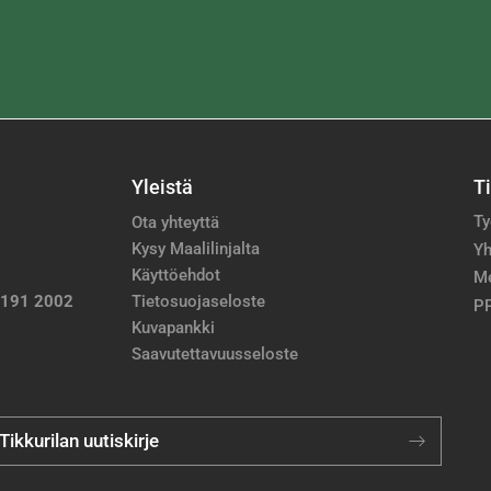
Yleistä
T
Ty
Ota yhteyttä
Kysy Maalilinjalta
Yh
Käyttöehdot
M
 191 2002
Tietosuojaseloste
PP
Kuvapankki
Saavutettavuusseloste
 Tikkurilan uutiskirje