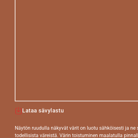
Lataa sävylastu
Näytön ruudulla näkyvät värit on luotu sähköisesti ja ne
todellisista väreistä. Värin toistuminen maalatulla pinnal