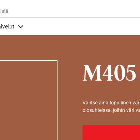
Hyppää pääsisältöön
istä
lvelut
t alla
llöt Ohjeet alla
Sisällöt Palvelut alla
M405
Valitse aina lopullinen vär
olosuhteissa, joihin väri v