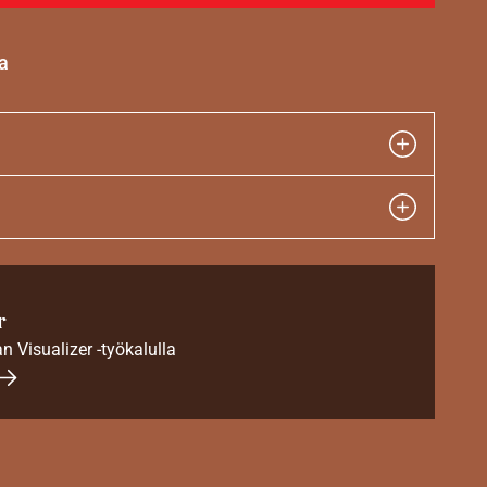
a
r
an Visualizer -työkalulla