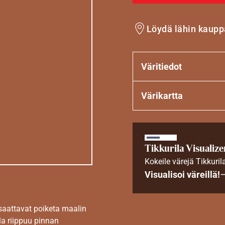
Löydä lähin kaupp
Väritiedot
Värikartta
Tikkurila Visualize
Kokeile värejä Tikkuril
Visualisoi väreillä!
 saattavat poiketa maalin
la riippuu pinnan