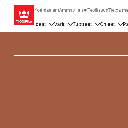
Kotimaalarit
Ammattilaiset
Teollisuus
Tietoa me
Ideat
Värit
Tuotteet
Ohjeet
Pa
Sisällöt Ideat alla
Sisällöt Värit alla
Sisällöt Tuottee
Sisä