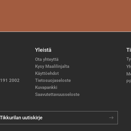
Yleistä
T
Ty
Ota yhteyttä
Kysy Maalilinjalta
Yh
Käyttöehdot
M
 191 2002
Tietosuojaseloste
PP
Kuvapankki
Saavutettavuusseloste
 Tikkurilan uutiskirje