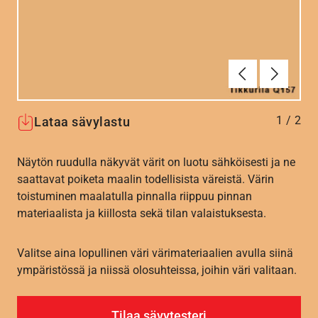
Edellinen
Seuraav
1
/
2
Lataa sävylastu
Näytön ruudulla näkyvät värit on luotu sähköisesti ja ne
saattavat poiketa maalin todellisista väreistä. Värin
toistuminen maalatulla pinnalla riippuu pinnan
materiaalista ja kiillosta sekä tilan valaistuksesta.
Valitse aina lopullinen väri värimateriaalien avulla siinä
ympäristössä ja niissä olosuhteissa, joihin väri valitaan.
Tilaa sävytesteri