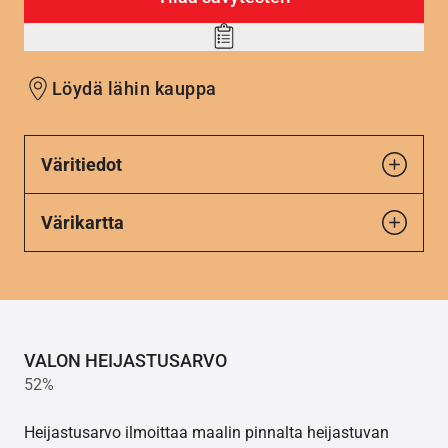
Add
to
Löydä lähin kauppa
wishlist
Väritiedot
Värikartta
VALON HEIJASTUSARVO
52%
Heijastusarvo ilmoittaa maalin pinnalta heijastuvan