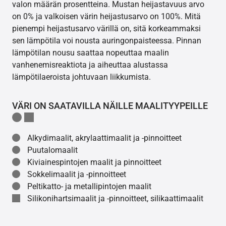
valon määrän prosentteina. Mustan heijastavuus arvo
on 0% ja valkoisen värin heijastusarvo on 100%. Mitä
pienempi heijastusarvo värillä on, sitä korkeammaksi
sen lämpötila voi nousta auringonpaisteessa. Pinnan
lämpötilan nousu saattaa nopeuttaa maalin
vanhenemisreaktiota ja aiheuttaa alustassa
lämpötilaeroista johtuvaan liikkumista.
VÄRI ON SAATAVILLA NÄILLE MAALITYYPEILLE
Alkydimaalit, akrylaattimaalit ja -pinnoitteet
Puutalomaalit
Kiviainespintojen maalit ja pinnoitteet
Sokkelimaalit ja -pinnoitteet
Peltikatto- ja metallipintojen maalit
Silikonihartsimaalit ja -pinnoitteet, silikaattimaalit