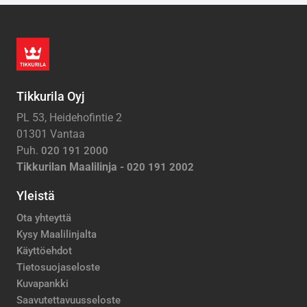
Tikkurila Oyj
PL 53, Heidehofintie 2
01301 Vantaa
Puh.
020 191 2000
Tikkurilan Maalilinja -
020 191 2002
Yleistä
Ota yhteyttä
Kysy Maalilinjalta
Käyttöehdot
Tietosuojaseloste
Kuvapankki
Saavutettavuusseloste