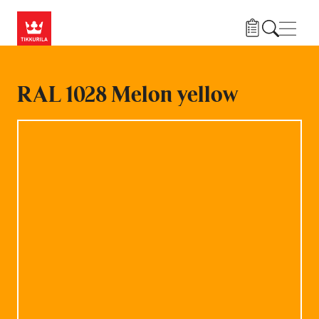
Hyppää pääsisältöön
Navig
RAL 1028 Melon yellow