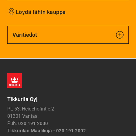
Löydä lähin kauppa
Väritiedot
Tikkurila Oyj
PL 53, Heidehofintie 2
01301 Vantaa
Puh.
020 191 2000
Tikkurilan Maalilinja -
020 191 2002