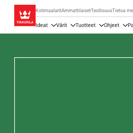
Kotimaalarit
Ammattilaiset
Teollisuus
Tietoa me
Ideat
Värit
Tuotteet
Ohjeet
Pa
Sisällöt Ideat alla
Sisällöt Värit alla
Sisällöt Tuottee
Sisä