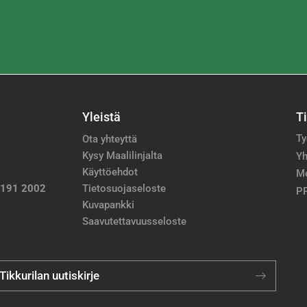
Yleistä
T
Ty
Ota yhteyttä
Kysy Maalilinjalta
Yh
Käyttöehdot
M
 191 2002
Tietosuojaseloste
PP
Kuvapankki
Saavutettavuusseloste
 Tikkurilan uutiskirje