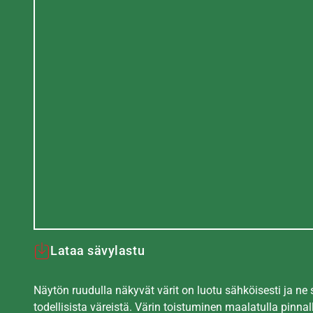
Lataa sävylastu
Näytön ruudulla näkyvät värit on luotu sähköisesti ja ne
todellisista väreistä. Värin toistuminen maalatulla pinnal