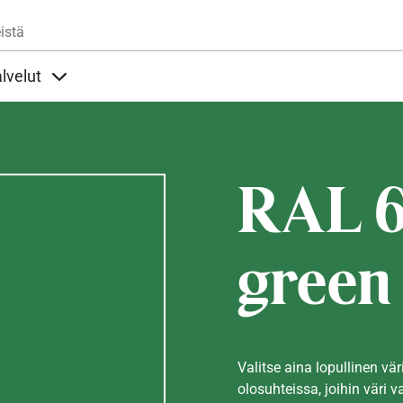
Hyppää pääsisältöön
istä
lvelut
t alla
llöt Ohjeet alla
Sisällöt Palvelut alla
RAL 6
green
Valitse aina lopullinen vär
olosuhteissa, joihin väri v