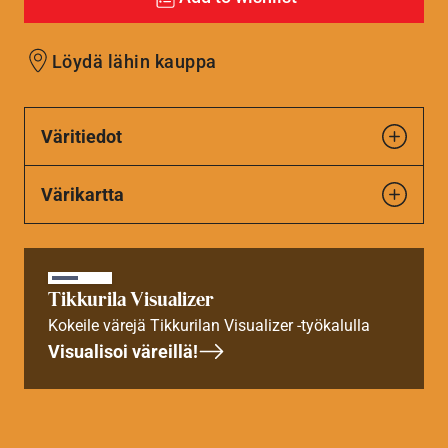
Löydä lähin kauppa
Väritiedot
Värikartta
Tikkurila Visualizer
Kokeile värejä Tikkurilan Visualizer -työkalulla
Visualisoi väreillä!