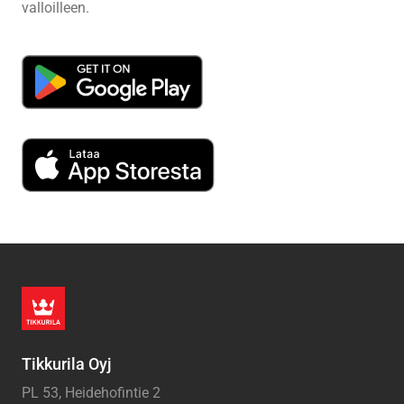
valloilleen.
Tikkurila Oyj
PL 53, Heidehofintie 2