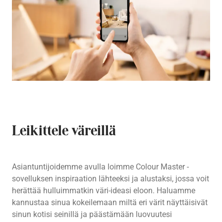
Leikittele väreillä
Asiantuntijoidemme avulla loimme Colour Master -
sovelluksen inspiraation lähteeksi ja alustaksi, jossa voit
herättää hulluimmatkin väri-ideasi eloon. Haluamme
kannustaa sinua kokeilemaan miltä eri värit näyttäisivät
sinun kotisi seinillä ja päästämään luovuutesi