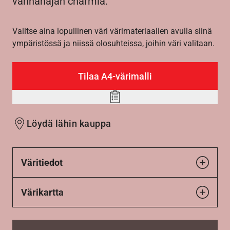
vanhanajan charmia.
Valitse aina lopullinen väri värimateriaalien avulla siinä
ympäristössä ja niissä olosuhteissa, joihin väri valitaan.
Tilaa A4-värimalli
Add
to
Löydä lähin kauppa
wishlist
Väritiedot
Värikartta