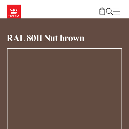
Hyppää pääsisältöön
Navig
RAL 8011 Nut brown