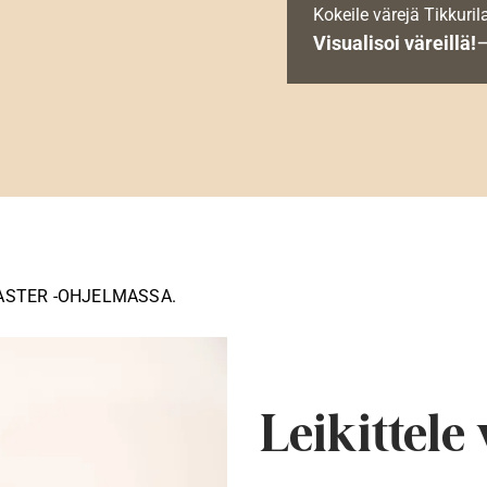
Kokeile värejä Tikkuril
Visualisoi väreillä!
ASTER -OHJELMASSA.
Leikittele 