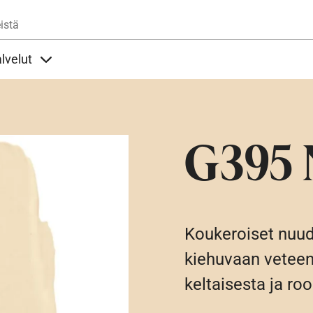
Hyppää pääsisältöön
istä
lvelut
t alla
llöt Ohjeet alla
Sisällöt Palvelut alla
G395 
Koukeroiset nuude
kiehuvaan veteen
keltaisesta ja ro