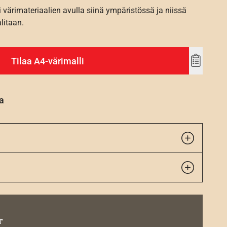
i värimateriaalien avulla siinä ympäristössä ja niissä
alitaan.
Tilaa A4-värimalli
Add
to
wishlist
a
r