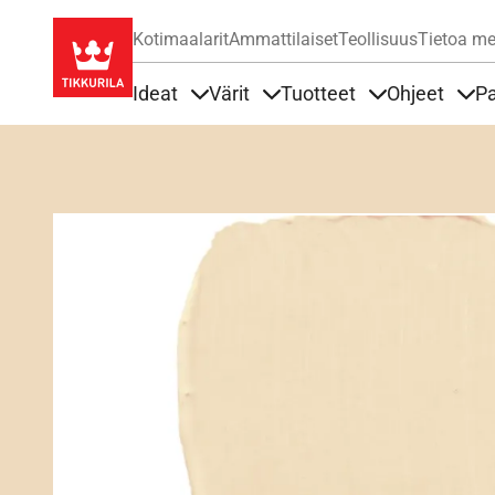
Kotimaalarit
Ammattilaiset
Teollisuus
Tietoa me
Ideat
Värit
Tuotteet
Ohjeet
Pa
Sisällöt Ideat alla
Sisällöt Värit alla
Sisällöt Tuottee
Sisä