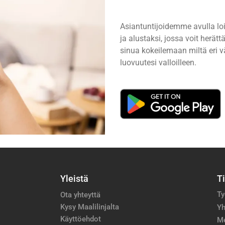
Asiantuntijoidemme avulla lo
ja alustaksi, jossa voit herä
sinua kokeilemaan miltä eri vä
luovuutesi valloilleen.
Yleistä
T
Ty
Ota yhteyttä
Kysy Maalilinjalta
Yh
Käyttöehdot
M