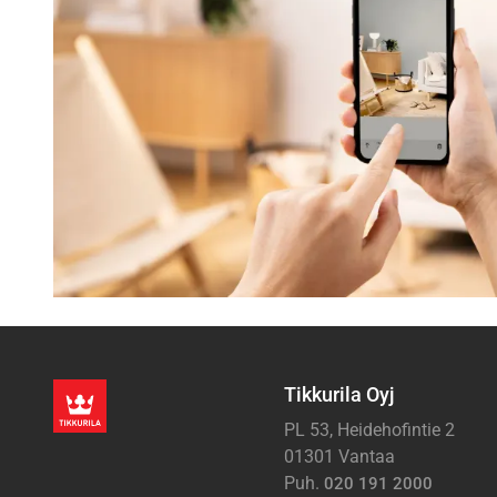
Tikkurila Oyj
PL 53, Heidehofintie 2
01301 Vantaa
Puh.
020 191 2000