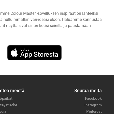
imme Colour Master -sovelluksen inspiraation lähteeksi
ttää hulluimmatkin väri-ideasi eloon. Haluamme kannustaa
rit näyttäisivät sinun kotisi seinillä ja päästämään
ietoa meistä
Seuraa meitä
öpaikat
Facebook
teystiedot
Instagram
edia
Pinterest