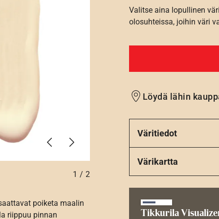
Valitse aina lopullinen vär
olosuhteissa, joihin väri v
Löydä lähin kaupp
Väritiedot
Edellinen
Seuraava
Värikartta
1
/
2
 saattavat poiketa maalin
Tikkurila Visualize
la riippuu pinnan