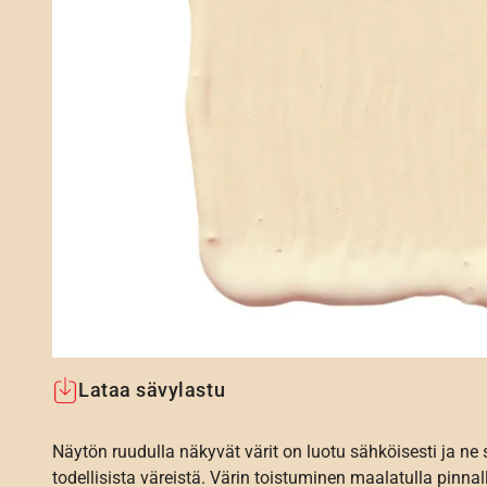
Lataa sävylastu
Näytön ruudulla näkyvät värit on luotu sähköisesti ja ne
todellisista väreistä. Värin toistuminen maalatulla pinnal