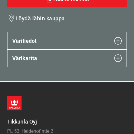
Löydä lähin kauppa
Väritiedot
Värikartta
Tikkurila Oyj
PL 53, Heidehofintie 2