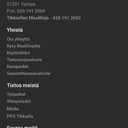
01301 Vantaa
Puh.
020 191 2000
Tikkurilan Maalilinja -
020 191 2002
Yleistä
Ota yhteyttä
Kysy Maalilinjalta
Käyttöehdot
Tietosuojaseloste
Kuvapankki
Saavutettavuusseloste
Tietoa meistä
Työpaikat
Yhteystiedot
Media
PPG Tikkurila
Seuraa meitä