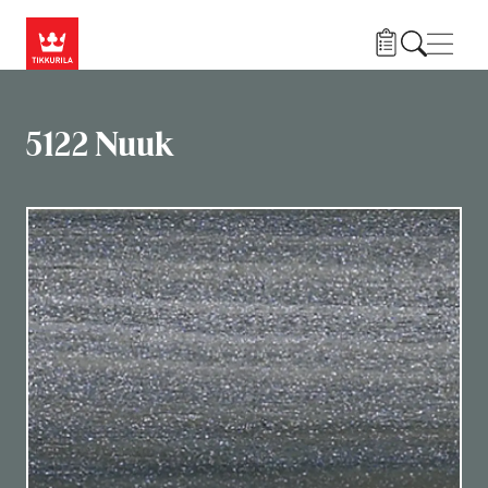
Hyppää pääsisältöön
Navig
5122 Nuuk